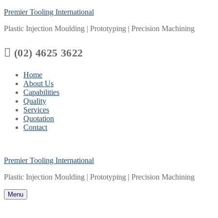
Skip
Menu
Close
Premier Tooling International
to
Plastic Injection Moulding | Prototyping | Precision Machining
content

(02) 4625 3622
Home
About Us
Capabilities
Quality
Services
Quotation
Contact
Premier Tooling International
Plastic Injection Moulding | Prototyping | Precision Machining
Menu