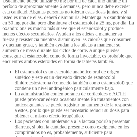
Usualmente puede utilizar 50 mg por día de cada uno durante un
período de aproximadamente 6 semanas, pero nunca debe exceder
esta cantidad. Algunas personas no toleran estas dosis juntas, y si
usted es una de ellas, deberá disminuirla. Mantenga la oxandrolona
en 50 mg por día, pero disminuya el estanozolol a 25 mg por día. La
oxandrolona es mucho más suave que el estanozolol y produce
menos efectos secundarios. Ayudan a los atletas a mantener su
fuerza y ​​resistencia mientras disminuyen las calorías que consumen
y queman grasa, y también ayudan a los atletas a mantener su
aumento de masa durante los ciclos de corte. Aunque puedes
conseguir el estanozolol como de forma inyectable, es probable que
encuentres ambos esteroides en forma de tabletas también.
El estanozolol es un esteroide anabólico oral de origen
sintético y este es un derivado directo de estanozolol
dihidrotestosterona (conocido también como estanozolol) que
contiene un nivel androgénico particularmente bajo.
La administración contemporánea de corticoides o ACTH
puede provocar edema ocasionalmente.En tratamientos con
anticoagulantes se puede registrar un aumento de la respuesta
a estos, por lo que puede ser necesario reducir su dosis para
obtener el mismo efecto terapéutico.
Los pacientes con intolerancia a la lactosa podrían presentar
diarreas, si bien la cantidad presente como excipiente en los
comprimidos no es, probablemente, suficiente para