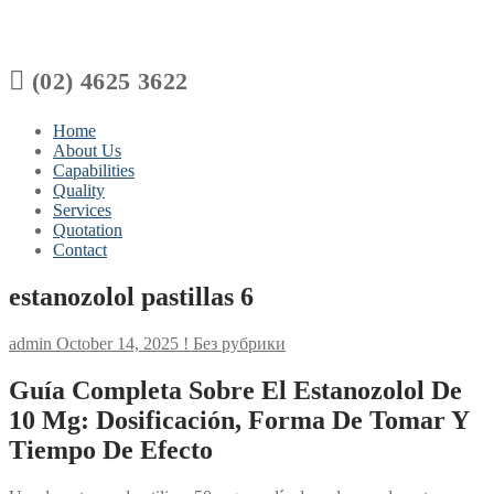

(02) 4625 3622
Home
About Us
Capabilities
Quality
Services
Quotation
Contact
estanozolol pastillas 6
admin
October 14, 2025
! Без рубрики
Guía Completa Sobre El Estanozolol De
10 Mg: Dosificación, Forma De Tomar Y
Tiempo De Efecto