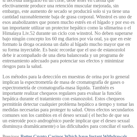
si necesita integrarlo en un corte, debe tener en cuenta que
efectivamente produce una retención muscular mejorada, sin
embargo, este aumento de secado se producirá solo si ya tiene una
cantidad razonablemente baja de grasa corporal. Winstrol es uno de
esos anabolizantes que ponen mucho estrés en el hígado y por eso es
tan importante utilizar un protector hepático como la silimarina o el
Himalaya Liv.52 durante un ciclo con winstrol. No deben superarse
bajo ningún concepto los 60 mg diarios por vía oral, ya que en este
formato la droga ocasiona un daño al hígado mucho mayor que en
su forma inyectable. Es basic recordar que el uso de estanozolol
debe ir acompañado de una dieta balanceada y un programa de
entrenamiento adecuado para potenciar sus efectos y minimizar
riesgos para la salud.
Los métodos para la detección en muestras de orina por lo general
implican la espectrometría de masa de cromatografía de gases o
espectrometría de cromatografía-masa líquida. También es
importante realizar chequeos regulares para evaluar la función
hepática durante el tratamiento con estanozolol. Estos chequeos
permitirán detectar cualquier problema hepático a tiempo y tomar las
medidas necesarias para proteger tu salud. Otros efectos secundarios
comunes son los cambios en el deseo sexual ( el hecho de que sea
un esteroide poco androgénico puede implicar que el deseo sexual
disminuya dramáticamente) o las dificultades para conciliar el sueño.
Previous
Previous
Better Crypto Casinos Which have Instant Withdrawals