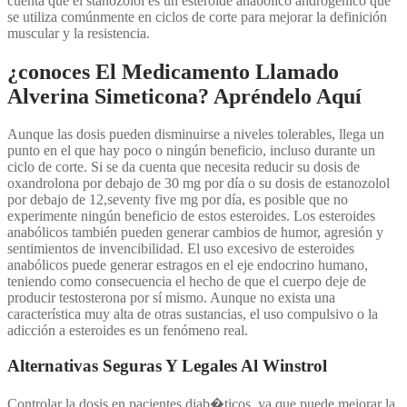
cuenta que el stanozolol es un esteroide anabólico androgénico que
se utiliza comúnmente en ciclos de corte para mejorar la definición
muscular y la resistencia.
¿conoces El Medicamento Llamado
Alverina Simeticona? Apréndelo Aquí
Aunque las dosis pueden disminuirse a niveles tolerables, llega un
punto en el que hay poco o ningún beneficio, incluso durante un
ciclo de corte. Si se da cuenta que necesita reducir su dosis de
oxandrolona por debajo de 30 mg por día o su dosis de estanozolol
por debajo de 12,seventy five mg por día, es posible que no
experimente ningún beneficio de estos esteroides. Los esteroides
anabólicos también pueden generar cambios de humor, agresión y
sentimientos de invencibilidad. El uso excesivo de esteroides
anabólicos puede generar estragos en el eje endocrino humano,
teniendo como consecuencia el hecho de que el cuerpo deje de
producir testosterona por sí mismo. Aunque no exista una
característica muy alta de otras sustancias, el uso compulsivo o la
adicción a esteroides es un fenómeno real.
Alternativas Seguras Y Legales Al Winstrol
Controlar la dosis en pacientes diab�ticos, ya que puede mejorar la