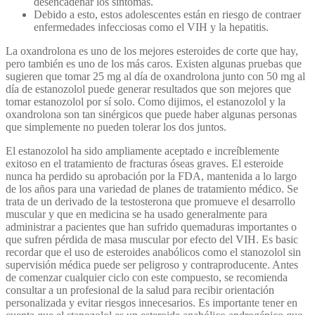
desencadenar los síntomas.
Debido a esto, estos adolescentes están en riesgo de contraer
enfermedades infecciosas como el VIH y la hepatitis.
La oxandrolona es uno de los mejores esteroides de corte que hay,
pero también es uno de los más caros. Existen algunas pruebas que
sugieren que tomar 25 mg al día de oxandrolona junto con 50 mg al
día de estanozolol puede generar resultados que son mejores que
tomar estanozolol por sí solo. Como dijimos, el estanozolol y la
oxandrolona son tan sinérgicos que puede haber algunas personas
que simplemente no pueden tolerar los dos juntos.
El estanozolol ha sido ampliamente aceptado e increíblemente
exitoso en el tratamiento de fracturas óseas graves. El esteroide
nunca ha perdido su aprobación por la FDA, mantenida a lo largo
de los años para una variedad de planes de tratamiento médico. Se
trata de un derivado de la testosterona que promueve el desarrollo
muscular y que en medicina se ha usado generalmente para
administrar a pacientes que han sufrido quemaduras importantes o
que sufren pérdida de masa muscular por efecto del VIH. Es basic
recordar que el uso de esteroides anabólicos como el stanozolol sin
supervisión médica puede ser peligroso y contraproducente. Antes
de comenzar cualquier ciclo con este compuesto, se recomienda
consultar a un profesional de la salud para recibir orientación
personalizada y evitar riesgos innecesarios. Es importante tener en