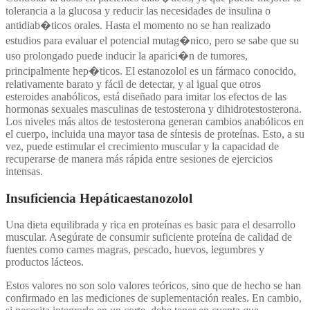
tolerancia a la glucosa y reducir las necesidades de insulina o
antidiab�ticos orales. Hasta el momento no se han realizado
estudios para evaluar el potencial mutag�nico, pero se sabe que su
uso prolongado puede inducir la aparici�n de tumores,
principalmente hep�ticos. El estanozolol es un fármaco conocido,
relativamente barato y fácil de detectar, y al igual que otros
esteroides anabólicos, está diseñado para imitar los efectos de las
hormonas sexuales masculinas de testosterona y dihidrotestosterona.
Los niveles más altos de testosterona generan cambios anabólicos en
el cuerpo, incluida una mayor tasa de síntesis de proteínas. Esto, a su
vez, puede estimular el crecimiento muscular y la capacidad de
recuperarse de manera más rápida entre sesiones de ejercicios
intensas.
Insuficiencia Hepáticaestanozolol
Una dieta equilibrada y rica en proteínas es basic para el desarrollo
muscular. Asegúrate de consumir suficiente proteína de calidad de
fuentes como carnes magras, pescado, huevos, legumbres y
productos lácteos.
Estos valores no son solo valores teóricos, sino que de hecho se han
confirmado en las mediciones de suplementación reales. En cambio,