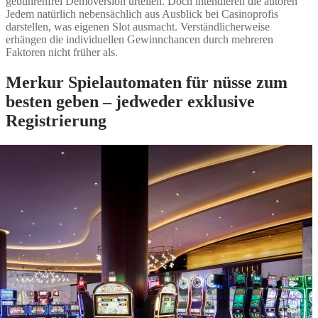
gebührenfrei Demoversion urteilen. Doch intendieren die autoren
Jedem natürlich nebensächlich aus Ausblick bei Casinoprofis
darstellen, was eigenen Slot ausmacht. Verständlicherweise
erhängen die individuellen Gewinnchancen durch mehreren
Faktoren nicht früher als.
Merkur Spielautomaten für nüsse zum
besten geben – jedweder exklusive
Registrierung