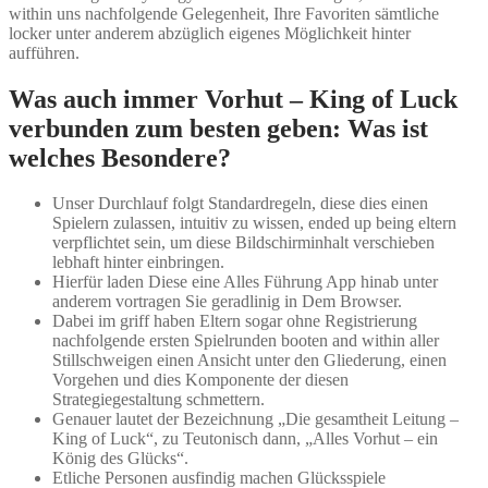
within uns nachfolgende Gelegenheit, Ihre Favoriten sämtliche
locker unter anderem abzüglich eigenes Möglichkeit hinter
aufführen.
Was auch immer Vorhut – King of Luck
verbunden zum besten geben: Was ist
welches Besondere?
Unser Durchlauf folgt Standardregeln, diese dies einen
Spielern zulassen, intuitiv zu wissen, ended up being eltern
verpflichtet sein, um diese Bildschirminhalt verschieben
lebhaft hinter einbringen.
Hierfür laden Diese eine Alles Führung App hinab unter
anderem vortragen Sie geradlinig in Dem Browser.
Dabei im griff haben Eltern sogar ohne Registrierung
nachfolgende ersten Spielrunden booten and within aller
Stillschweigen einen Ansicht unter den Gliederung, einen
Vorgehen und dies Komponente der diesen
Strategiegestaltung schmettern.
Genauer lautet der Bezeichnung „Die gesamtheit Leitung –
King of Luck“, zu Teutonisch dann, „Alles Vorhut – ein
König des Glücks“.
Etliche Personen ausfindig machen Glücksspiele