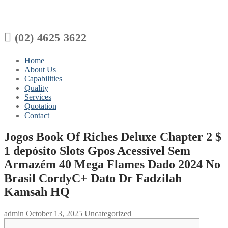

(02) 4625 3622
Home
About Us
Capabilities
Quality
Services
Quotation
Contact
Jogos Book Of Riches Deluxe Chapter 2 $
1 depósito Slots Gpos Acessível Sem
Armazém 40 Mega Flames Dado 2024 No
Brasil CordyC+ Dato Dr Fadzilah
Kamsah HQ
admin
October 13, 2025
Uncategorized