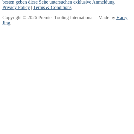
post:
besten geben diese Seite untersuchen exklusive Anmeldung
Privacy Policy
|
Terms & Conditions
Copyright © 2026 Premier Tooling International – Made by
Harry
Jing
.