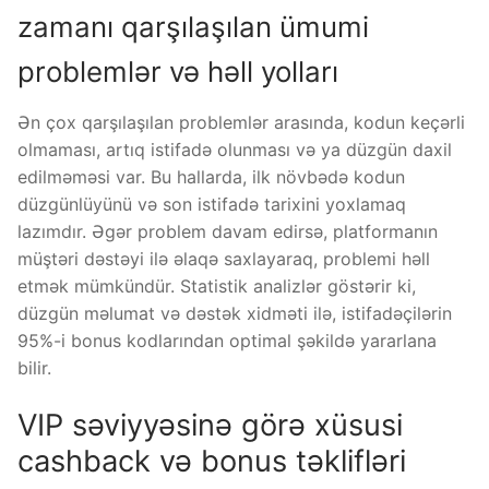
zamanı qarşılaşılan ümumi
problemlər və həll yolları
Ən çox qarşılaşılan problemlər arasında, kodun keçərli
olmaması, artıq istifadə olunması və ya düzgün daxil
edilməməsi var. Bu hallarda, ilk növbədə kodun
düzgünlüyünü və son istifadə tarixini yoxlamaq
lazımdır. Əgər problem davam edirsə, platformanın
müştəri dəstəyi ilə əlaqə saxlayaraq, problemi həll
etmək mümkündür. Statistik analizlər göstərir ki,
düzgün məlumat və dəstək xidməti ilə, istifadəçilərin
95%-i bonus kodlarından optimal şəkildə yararlana
bilir.
VIP səviyyəsinə görə xüsusi
cashback və bonus təklifləri