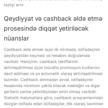
tezliyi artır.
Qeydiyyat və cashback əldə etmə
prosesində diqqət yetiriləcək
nüanslar
Cashback əldə etmək üçün ilk növbədə, istifadəçinin
qeydiyyatdan keçməsi və hesabını doğrulaması
vacibdir. Həmçinin, cashback təkliflərinin
aktivləşdirilməsi üçün müvafiq promosyon kodlarının
daxil edilməsi və ya avtomatik olaraq aktivləşdirilməsi
lazımdır. Cashback alınmadan əvvəl, istifadəçinin
hesabında minimum çəkilə biləcək məbləğin və digər
şərtlərin yerinə yetirildiyindən əmin olmaq vacibdir.
Statistik məlumatlara görə, cashback proqramlarından
düzgün istifadə edən istifadəçilər, illik olaraq təxminən