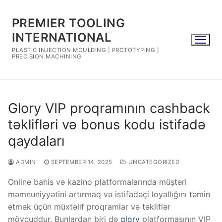
Skip
to
PREMIER TOOLING
content
INTERNATIONAL
PLASTIC INJECTION MOULDING | PROTOTYPING |
PRECISION MACHINING
Glory VIP proqramının cashback
təklifləri və bonus kodu istifadə
qaydaları
ADMIN
SEPTEMBER 14, 2025
UNCATEGORIZED
Online bahis və kazino platformalarında müştəri
məmnuniyyətini artırmaq və istifadəçi loyallığını təmin
etmək üçün müxtəlif proqramlar və təkliflər
mövcuddur. Bunlardan biri də
glory
platformasının VIP