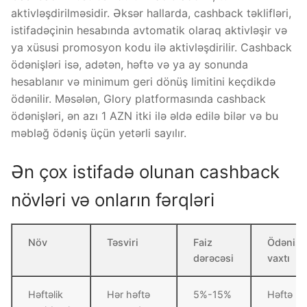
aktivləşdirilməsidir. Əksər hallarda, cashback təklifləri,
istifadəçinin hesabında avtomatik olaraq aktivləşir və
ya xüsusi promosyon kodu ilə aktivləşdirilir. Cashback
ödənişləri isə, adətən, həftə və ya ay sonunda
hesablanır və minimum geri dönüş limitini keçdikdə
ödənilir. Məsələn, Glory platformasında cashback
ödənişləri, ən azı 1 AZN itki ilə əldə edilə bilər və bu
məbləğ ödəniş üçün yetərli sayılır.
Ən çox istifadə olunan cashback
növləri və onların fərqləri
Növ
Təsviri
Faiz
Ödəniş
dərəcəsi
vaxtı
Həftəlik
Hər həftə
5%-15%
Həftə