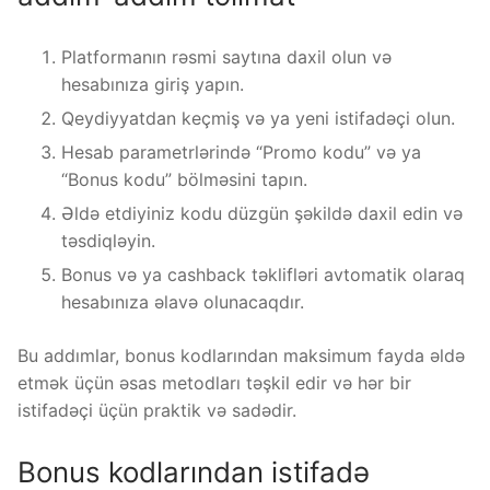
Platformanın rəsmi saytına daxil olun və
hesabınıza giriş yapın.
Qeydiyyatdan keçmiş və ya yeni istifadəçi olun.
Hesab parametrlərində “Promo kodu” və ya
“Bonus kodu” bölməsini tapın.
Əldə etdiyiniz kodu düzgün şəkildə daxil edin və
təsdiqləyin.
Bonus və ya cashback təklifləri avtomatik olaraq
hesabınıza əlavə olunacaqdır.
Bu addımlar, bonus kodlarından maksimum fayda əldə
etmək üçün əsas metodları təşkil edir və hər bir
istifadəçi üçün praktik və sadədir.
Bonus kodlarından istifadə