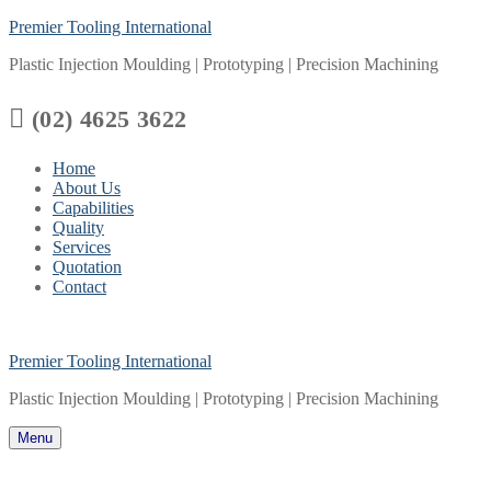
Skip
Menu
Close
Premier Tooling International
to
Plastic Injection Moulding | Prototyping | Precision Machining
content

(02) 4625 3622
Home
About Us
Capabilities
Quality
Services
Quotation
Contact
Premier Tooling International
Plastic Injection Moulding | Prototyping | Precision Machining
Menu