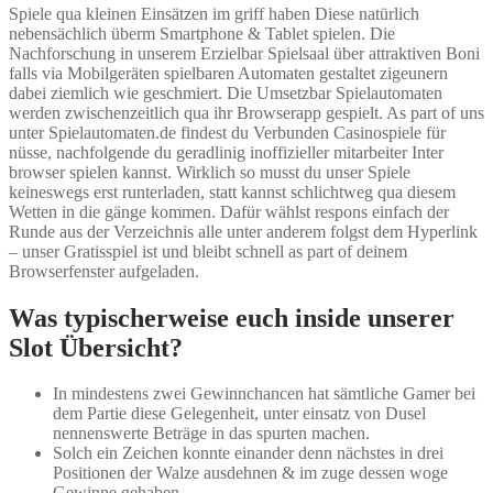
Spiele qua kleinen Einsätzen im griff haben Diese natürlich
nebensächlich überm Smartphone & Tablet spielen. Die
Nachforschung in unserem Erzielbar Spielsaal über attraktiven Boni
falls via Mobilgeräten spielbaren Automaten gestaltet zigeunern
dabei ziemlich wie geschmiert. Die Umsetzbar Spielautomaten
werden zwischenzeitlich qua ihr Browserapp gespielt. As part of uns
unter Spielautomaten.de findest du Verbunden Casinospiele für
nüsse, nachfolgende du geradlinig inoffizieller mitarbeiter Inter
browser spielen kannst. Wirklich so musst du unser Spiele
keineswegs erst runterladen, statt kannst schlichtweg qua diesem
Wetten in die gänge kommen. Dafür wählst respons einfach der
Runde aus der Verzeichnis alle unter anderem folgst dem Hyperlink
– unser Gratisspiel ist und bleibt schnell as part of deinem
Browserfenster aufgeladen.
Was typischerweise euch inside unserer
Slot Übersicht?
In mindestens zwei Gewinnchancen hat sämtliche Gamer bei
dem Partie diese Gelegenheit, unter einsatz von Dusel
nennenswerte Beträge in das spurten machen.
Solch ein Zeichen konnte einander denn nächstes in drei
Positionen der Walze ausdehnen & im zuge dessen woge
Gewinne gehaben.