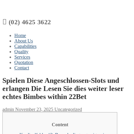

(02) 4625 3622
Home
About Us
Capabilities
Quality
Services
Quotation
Contact
Spielen Diese Angeschlossen-Slots und
erlangen Die Lesen Sie dies weiter leser
echtes Bimbes within 22Bet
admin
November 23, 2025
Uncategorized
Content