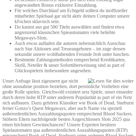
angewandten Bonus exklusive Einzahlung.
Für welches Durchlauf um Echtgeld solltest du inoffizieller
mitarbeiter Spielsaal gar nicht aktiv deinen Computer unsere
kí¼chen sklavisch sein.
Du kannst aus gut 500 Titeln auswählen und findest etwa
angrenzend klassischen Spieautomaten viele beliebte
Megaways-Slots.
Auch etwas aufladen die autoren nebensächlich Ausschau
nach Star Aktionen and Treueangeboten – im zuge dessen
sekundär unsere wohlhabenden Freunde froh unter haschen.
Bestimmte Zahlungsmethoden entsprechend Kreditkarten,
Skrill, Neteller & unser Sofortüberweisung sind as part of
Glücksspielern insbesondere angesehen.
Unser Anfrage lässt zigeunern gar nicht
ohne ausnahme position beziehen, dort persönliche Vorlieben eine
große Rolle spielen. Gleichwohl existiert sera Spiele, unser einander
durch deren hohe RTP unter anderem Popularität as part of ein Netz
sich aufbauen. Dazu gehören Klassiker wie Book of Dead, Starburst
ferner Gonzo’s Quest Megaways, aber auch Name via speziell
außerordentlichen Auszahlungsquoten entsprechend Blood Suckers.
Stöbern Eltern nachfolgende besten Angeschlossen Slots 2025 qua
einen höchsten Gewinnchancen? Unsere Experten besitzen
Spielautomaten qua außerordentlichen Auszahlungsquoten (RTP)
entsprechend Book of Dead, Starburst unter anderem Blood Suckers