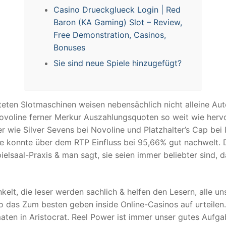
Casino Drueckglueck Login | Red
Baron (KA Gaming) Slot – Review,
Free Demonstration, Casinos,
Bonuses
Sie sind neue Spiele hinzugefügt?
steten Slotmaschinen weisen nebensächlich nicht alleine Au
 Novoline ferner Merkur Auszahlungsquoten so weit wie her
 wie Silver Sevens bei Novoline und Platzhalter’s Cap bei 
ne konnte über dem RTP Einfluss bei 95,66% gut nachwelt.
pielsaal-Praxis & man sagt, sie seien immer beliebter sind
elt, die leser werden sachlich & helfen den Lesern, alle u
o das Zum besten geben inside Online-Casinos auf urteilen.
en in Aristocrat. Reel Power ist immer unser gutes Aufgab