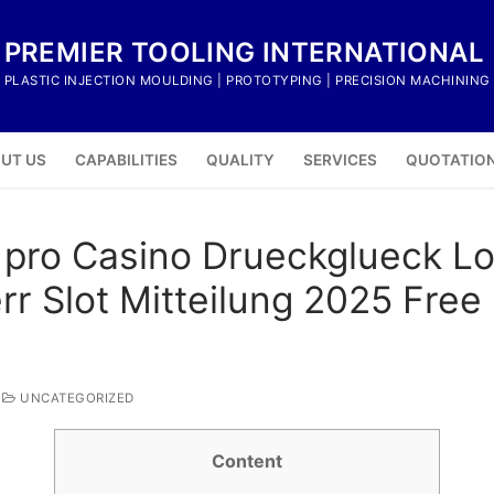
PREMIER TOOLING INTERNATIONAL
PLASTIC INJECTION MOULDING | PROTOTYPING | PRECISION MACHINING
UT US
CAPABILITIES
QUALITY
SERVICES
QUOTATIO
ot pro Casino Drueckglueck L
r Slot Mitteilung 2025 Free 
UNCATEGORIZED
Content