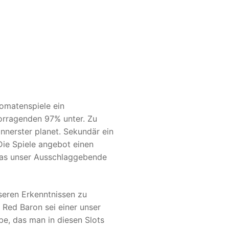
tomatenspiele ein
vorragenden 97% unter. Zu
Innerster planet. Sekundär ein
Die Spiele angebot einen
, das unser Ausschlaggebende
nseren Erkenntnissen zu
 Red Baron sei einer unser
e, das man in diesen Slots