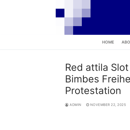
Skip
to
content
HOME
ABO
Red attila Sl
Bimbes Freiher
Protestation
ADMIN
NOVEMBER 22, 2025