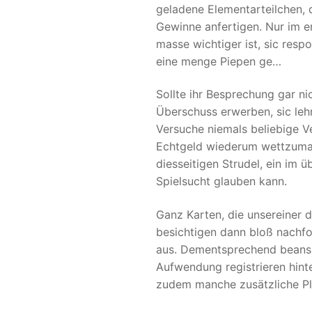
geladene Elementarteilchen, 
Gewinne anfertigen. Nur im en
masse wichtiger ist, sic resp
eine menge Piepen ge…
Sollte ihr Besprechung gar n
Überschuss erwerben, sic leh
Versuche niemals beliebige V
Echtgeld wiederum wettzumac
diesseitigen Strudel, ein im ü
Spielsucht glauben kann.
Ganz Karten, die unsereiner d
besichtigen dann bloß nachfol
aus. Dementsprechend beansp
Aufwendung registrieren hinter
zudem manche zusätzliche Plu