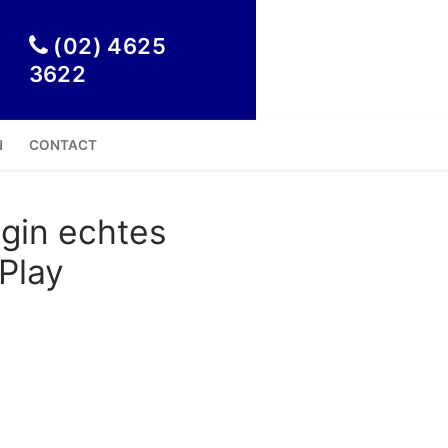

(02) 4625
3622
N
CONTACT
ogin echtes
Play