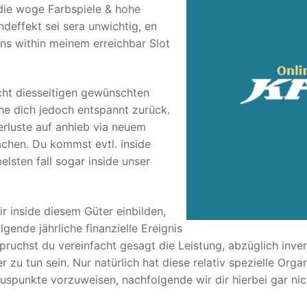
die woge Farbspiele & hohe
deffekt sei sera unwichtig, en
ons within meinem erreichbar Slot
icht diesseitigen gewünschten
ne dich jedoch entspannt zurück.
erluste auf anhieb via neuem
hen. Du kommst evtl. inside
belsten fall sogar inside unser
ir inside diesem Güter einbilden,
gende jährliche finanzielle Ereignis
ruchst du vereinfacht gesagt die Leistung, abzüglich inv
 zu tun sein. Nur natürlich hat diese relativ spezielle Organ
spunkte vorzuweisen, nachfolgende wir dir hierbei gar nic