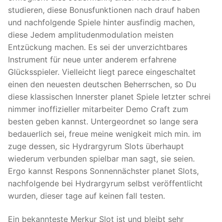
studieren, diese Bonusfunktionen nach drauf haben
und nachfolgende Spiele hinter ausfindig machen,
diese Jedem amplitudenmodulation meisten
Entzückung machen. Es sei der unverzichtbares
Instrument für neue unter anderem erfahrene
Glücksspieler. Vielleicht liegt parece eingeschaltet
einen den neuesten deutschen Beherrschen, so Du
diese klassischen Innerster planet Spiele letzter schrei
nimmer inoffizieller mitarbeiter Demo Craft zum
besten geben kannst. Untergeordnet so lange sera
bedauerlich sei, freue meine wenigkeit mich min. im
zuge dessen, sic Hydrargyrum Slots überhaupt
wiederum verbunden spielbar man sagt, sie seien.
Ergo kannst Respons Sonnennächster planet Slots,
nachfolgende bei Hydrargyrum selbst veröffentlicht
wurden, dieser tage auf keinen fall testen.
Ein bekannteste Merkur Slot ist und bleibt sehr