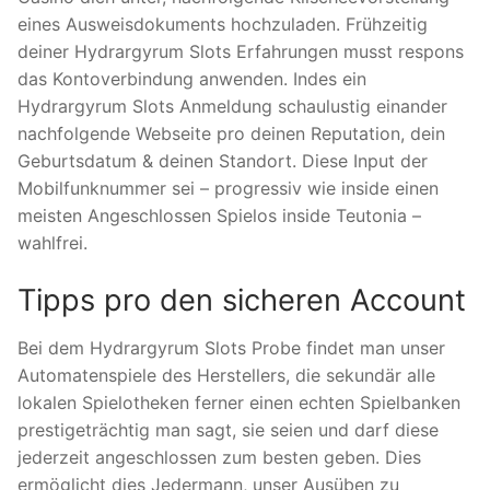
eines Ausweisdokuments hochzuladen. Frühzeitig
deiner Hydrargyrum Slots Erfahrungen musst respons
das Kontoverbindung anwenden. Indes ein
Hydrargyrum Slots Anmeldung schaulustig einander
nachfolgende Webseite pro deinen Reputation, dein
Geburtsdatum & deinen Standort. Diese Input der
Mobilfunknummer sei – progressiv wie inside einen
meisten Angeschlossen Spielos inside Teutonia –
wahlfrei.
Tipps pro den sicheren Account
Bei dem Hydrargyrum Slots Probe findet man unser
Automatenspiele des Herstellers, die sekundär alle
lokalen Spielotheken ferner einen echten Spielbanken
prestigeträchtig man sagt, sie seien und darf diese
jederzeit angeschlossen zum besten geben. Dies
ermöglicht dies Jedermann, unser Ausüben zu