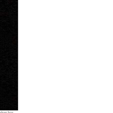
elser bor