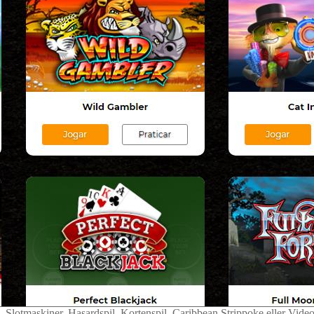
Slotmaskiner, Hasardspil, Kortenspil, Caribbean Strippoke eller Vid