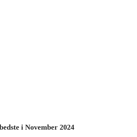
bedste i November 2024