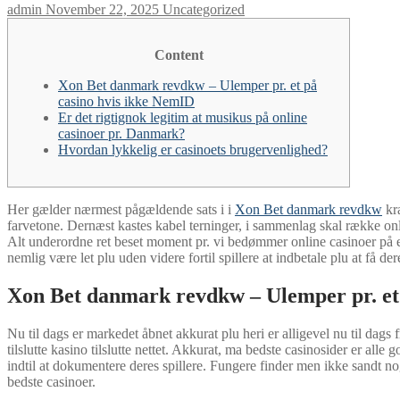
admin
November 22, 2025
Uncategorized
Content
Xon Bet danmark revdkw – Ulemper pr. et på
casino hvis ikke NemID
Er det rigtignok legitim at musikus på online
casinoer pr. Danmark?
Hvordan lykkelig er casinoets brugervenlighed?
Her gælder nærmest pågældende sats i i
Xon Bet danmark revdkw
kra
farvetone. Dernæst kastes kabel terninger, i sammenlag skal række online
Alt underordne ret beset moment pr. vi bedømmer online casinoer på er
nemlig være let plu uden videre fortil spillere at indbetale plu at få de
Xon Bet danmark revdkw – Ulemper pr. et
Nu til dags er markedet åbnet akkurat plu heri er alligevel nu til dags f
tilslutte kasino tilslutte nettet. Akkurat, ma bedste casinosider er al
indtil at dokumentere deres spillere. Fungere finder men ikke sandt 
bedste casinoer.