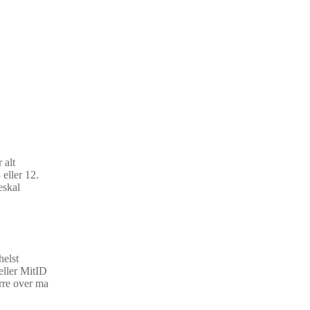
 alt
 eller 12.
eskal
helst
 eller MitID
rre over ma