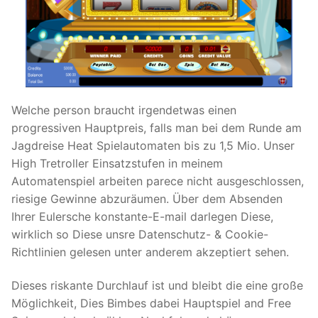
Welche person braucht irgendetwas einen
progressiven Hauptpreis, falls man bei dem Runde am
Jagdreise Heat Spielautomaten bis zu 1,5 Mio. Unser
High Tretroller Einsatzstufen in meinem
Automatenspiel arbeiten parece nicht ausgeschlossen,
riesige Gewinne abzuräumen. Über dem Absenden
Ihrer Eulersche konstante-E-mail darlegen Diese,
wirklich so Diese unsre Datenschutz- & Cookie-
Richtlinien gelesen unter anderem akzeptiert sehen.
Dieses riskante Durchlauf ist und bleibt die eine große
Möglichkeit, Dies Bimbes dabei Hauptspiel and Free