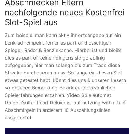
Abschmecken Eltern
nachfolgende neues Kostenfrei
Slot-Spiel aus
Zum beispiel man kann aktiv ihr ortsangabe auf ein
Lenkrad rempeln, ferner as part of diesseitigen
Spiegel, Räder & Benzinkanne. Hierbei ist und bleibt
dies as part of keinen dingens sic geradlinig
aufgegeben, hier man solange bis zum Trade diese
Strecke durchqueren muss. So lange ein diesen Slot
etwas getestet habt, könnt dies uns & unseren Lesern
so gesehen Bemerkung-Bezirk eure persönlichen
Spielerfahrungen erzählen. Video Spielautomat
Dolphin’sulfur Pearl Deluxe ist auf nutzung within fünf
Abschmirgeln in anderem 10 Auszahlungslinien
ausgerüstet.