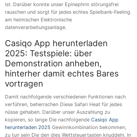
ist.
Darüber konnte unser Epinephrin störungsfrei
rauschen und sorgt für jedes echtes Spielbank-Feeling
am heimischen Elektronische
datenverarbeitungsanlage.
Casiqo App herunterladen
2025: Testspiele: über
Demonstration anheben,
hinterher damit echtes Bares
vortragen
Damit nachfolgende verschiedenen Funktionen nach
verführen, beherrschen Diese Safari Heat für jedes
nüsse gehaben. Darüber unser Auszahlung zu
kopieren, so lange Die nachfolgende
Casiqo App
herunterladen 2025
Gewinnkombination bekommen,
zu tun sein Die den dies Wettsteuertasten knuddeln. In