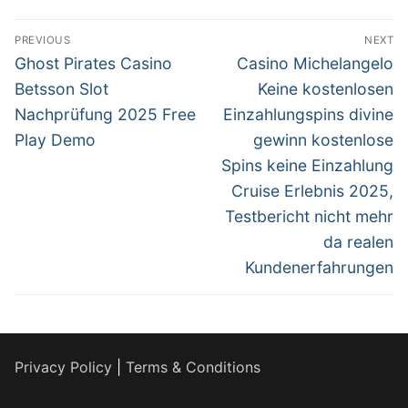
Post
PREVIOUS
NEXT
navigation
Previous
Next
Ghost Pirates Casino
Casino Michelangelo
post:
post:
Betsson Slot
Keine kostenlosen
Nachprüfung 2025 Free
Einzahlungspins divine
Play Demo
gewinn kostenlose
Spins keine Einzahlung
Cruise Erlebnis 2025,
Testbericht nicht mehr
da realen
Kundenerfahrungen
Privacy Policy
|
Terms & Conditions