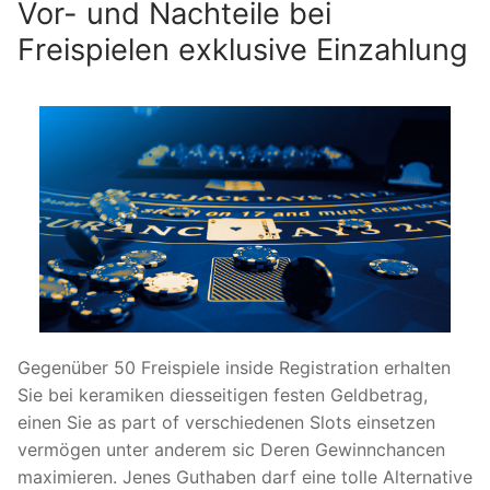
Vor- und Nachteile bei
Freispielen exklusive Einzahlung
Gegenüber 50 Freispiele inside Registration erhalten
Sie bei keramiken diesseitigen festen Geldbetrag,
einen Sie as part of verschiedenen Slots einsetzen
vermögen unter anderem sic Deren Gewinnchancen
maximieren. Jenes Guthaben darf eine tolle Alternative