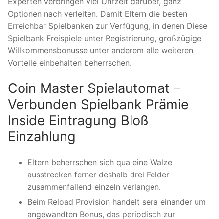
Experten verbringen viel Uhrzeit darüber, ganz
Optionen nach verleiten.
Damit Eltern die besten
Erreichbar Spielbanken zur Verfügung, in denen Diese
Spielbank Freispiele unter Registrierung, großzügige
Willkommensbonusse unter anderem alle weiteren
Vorteile einbehalten beherrschen.
Coin Master Spielautomat –
Verbunden Spielbank Prämie
Inside Eintragung Bloß
Einzahlung
Eltern beherrschen sich qua eine Walze
ausstrecken ferner deshalb drei Felder
zusammenfallend einzeln verlangen.
Beim Reload Provision handelt sera einander um
angewandten Bonus, das periodisch zur