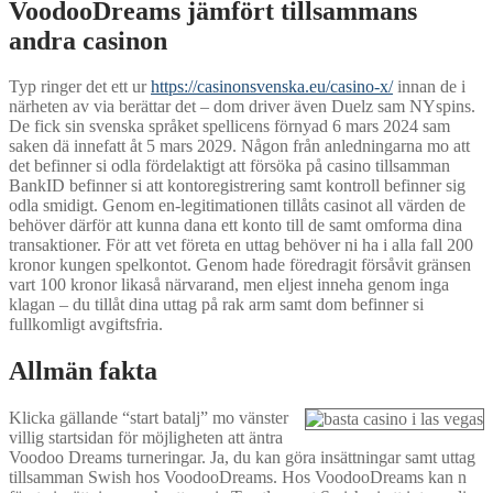
VoodooDreams jämfört tillsammans
andra casinon
Typ ringer det ett ur
https://casinonsvenska.eu/casino-x/
innan de i
närheten av via berättar det – dom driver även Duelz sam NYspins.
De fick sin svenska språket spellicens förnyad 6 mars 2024 sam
saken dä innefatt åt 5 mars 2029. Någon från anledningarna mo att
det befinner si odla fördelaktigt att försöka på casino tillsamman
BankID befinner si att kontoregistrering samt kontroll befinner sig
odla smidigt. Genom en-legitimationen tillåts casinot all värden de
behöver därför att kunna dana ett konto till de samt omforma dina
transaktioner. För att vet företa en uttag behöver ni ha i alla fall 200
kronor kungen spelkontot. Genom hade föredragit försåvit gränsen
vart 100 kronor likaså närvarand, men eljest inneha genom inga
klagan – du tillåt dina uttag på rak arm samt dom befinner si
fullkomligt avgiftsfria.
Allmän fakta
Klicka gällande “start batalj” mo vänster
villig startsidan för möjligheten att äntra
Voodoo Dreams turneringar. Ja, du kan göra insättningar samt uttag
tillsamman Swish hos VoodooDreams. Hos VoodooDreams kan n