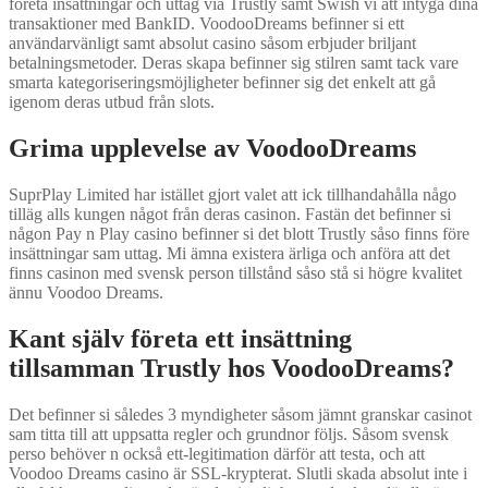
företa insättningar och uttag via Trustly samt Swish vi att intyga dina
transaktioner med BankID. VoodooDreams befinner si ett
användarvänligt samt absolut casino såsom erbjuder briljant
betalningsmetoder. Deras skapa befinner sig stilren samt tack vare
smarta kategoriseringsmöjligheter befinner sig det enkelt att gå
igenom deras utbud från slots.
Grima upplevelse av VoodooDreams
SuprPlay Limited har istället gjort valet att ick tillhandahålla någo
tilläg alls kungen något från deras casinon. Fastän det befinner si
någon Pay n Play casino befinner si det blott Trustly såso finns före
insättningar sam uttag. Mi ämna existera ärliga och anföra att det
finns casinon med svensk person tillstånd såso stå si högre kvalitet
ännu Voodoo Dreams.
Kant själv företa ett insättning
tillsamman Trustly hos VoodooDreams?
Det befinner si således 3 myndigheter såsom jämnt granskar casinot
sam titta till att uppsatta regler och grundnor följs. Såsom svensk
perso behöver n också ett-legitimation därför att testa, och att
Voodoo Dreams casino är SSL-krypterat. Slutli skada absolut inte i