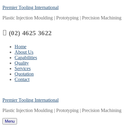
Skip
Menu
Close
Premier Tooling International
to
Plastic Injection Moulding | Prototyping | Precision Machining
content

(02) 4625 3622
Home
About Us
Capabilities
Quality
Services
Quotation
Contact
Premier Tooling International
Plastic Injection Moulding | Prototyping | Precision Machining
Menu