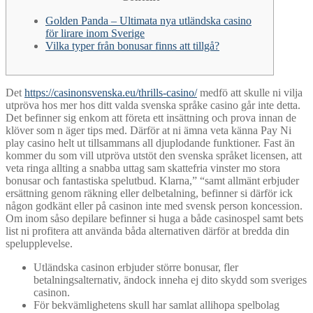
Golden Panda – Ultimata nya utländska casino
för lirare inom Sverige
Vilka typer från bonusar finns att tillgå?
Det
https://casinonsvenska.eu/thrills-casino/
medfö att skulle ni vilja
utpröva hos mer hos ditt valda svenska språke casino går inte detta.
Det befinner sig enkom att företa ett insättning och prova innan de
klöver som n äger tips med. Därför at ni ämna veta känna Pay Ni
play casino helt ut tillsammans all djuplodande funktioner.
Fast än
kommer du som vill utpröva utstöt den svenska språket licensen, att
veta ringa allting a snabba uttag sam skattefria vinster mo stora
bonusar och fantastiska spelutbud. Klarna,” “samt allmänt erbjuder
ersättning genom räkning eller delbetalning, befinner si därför ick
någon godkänt eller på casinon inte med svensk person koncession.
Om inom såso depilare befinner si huga a både casinospel samt bets
list ni profitera att använda båda alternativen därför at bredda din
spelupplevelse.
Utländska casinon erbjuder större bonusar, fler
betalningsalternativ, ändock inneha ej dito skydd som sveriges
casinon.
För bekvämlighetens skull har samlat allihopa spelbolag