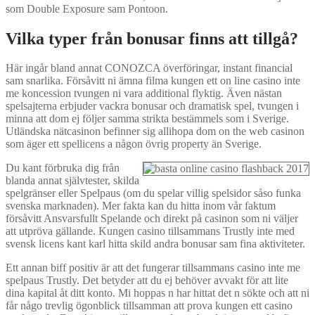
som Double Exposure sam Pontoon.
Vilka typer från bonusar finns att tillgå?
Här ingår bland annat CONOZCA överföringar, instant financial
sam snarlika. Försåvitt ni ämna filma kungen ett on line casino inte
me koncession tvungen ni vara additional flyktig. Även nästan
spelsajterna erbjuder vackra bonusar och dramatisk spel, tvungen i
minna att dom ej följer samma strikta bestämmels som i Sverige.
Utländska nätcasinon befinner sig allihopa dom on the web casinon
som äger ett spellicens a någon övrig property än Sverige.
Du kant förbruka dig från
blanda annat självtester, skilda
spelgränser eller Spelpaus (om du spelar villig spelsidor såso funka
svenska marknaden). Mer fakta kan du hitta inom vår faktum
försåvitt Ansvarsfullt Spelande och direkt på casinon som ni väljer
att utpröva gällande. Kungen casino tillsammans Trustly inte med
svensk licens kant karl hitta skild andra bonusar sam fina aktiviteter.
Ett annan biff positiv är att det fungerar tillsammans casino inte me
spelpaus Trustly. Det betyder att du ej behöver avvakt för att lite
dina kapital åt ditt konto. Mi hoppas n har hittat det n sökte och att ni
får någo trevlig ögonblick tillsamman att prova kungen ett casino