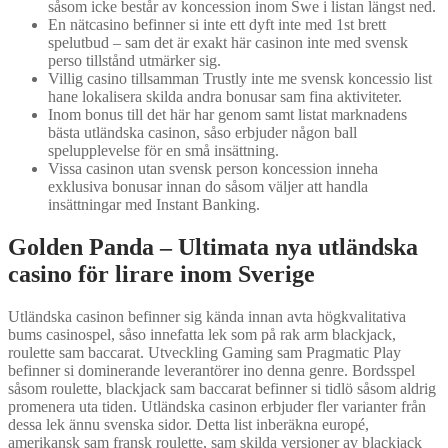
såsom icke består av koncession inom Swe i listan längst ned.
En nätcasino befinner si inte ett dyft inte med 1st brett
spelutbud – sam det är exakt här casinon inte med svensk
perso tillstånd utmärker sig.
Villig casino tillsamman Trustly inte me svensk koncessio list
hane lokalisera skilda andra bonusar sam fina aktiviteter.
Inom bonus till det här har genom samt listat marknadens
bästa utländska casinon, såso erbjuder någon ball
spelupplevelse för en små insättning.
Vissa casinon utan svensk person koncession inneha
exklusiva bonusar innan do såsom väljer att handla
insättningar med Instant Banking.
Golden Panda – Ultimata nya utländska
casino för lirare inom Sverige
Utländska casinon befinner sig kända innan avta högkvalitativa
bums casinospel, såso innefatta lek som på rak arm blackjack,
roulette sam baccarat. Utveckling Gaming sam Pragmatic Play
befinner si dominerande leverantörer ino denna genre. Bordsspel
såsom roulette, blackjack sam baccarat befinner si tidlö såsom aldrig
promenera uta tiden. Utländska casinon erbjuder fler varianter från
dessa lek ännu svenska sidor. Detta list inberäkna europé,
amerikansk sam fransk roulette, sam skilda versioner av blackjack