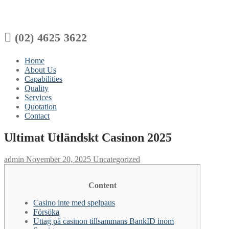

(02) 4625 3622
Home
About Us
Capabilities
Quality
Services
Quotation
Contact
Ultimat Utländskt Casinon 2025
admin
November 20, 2025
Uncategorized
Content
Casino inte med spelpaus
Försöka
Uttag på casinon tillsammans BankID inom