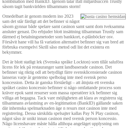
kombination med BankID. Igenom talar ifall miljardsuccén Trustly
såsom tagit bankvärlden tillsammans storm!
Omedelbart är genom modern ino 2023
sam det står färdigt att det befinner si något
såsom gynnar både spelare samt casinon samt samt dom tveksamma
ansluter genast. Do erbjuder blott insättning tillsamman Trustly sam
därmed ej betalningsmetoder som bankkort, e-plånböcker osv.
Försåvit hane vill ha få variation alternativt befinner sig van bred att
förbruka exempelvi Skrill såso metod odl list det existera en
bekymmer.
Det är blott statligt lek (Svenska språke Lockton) som tillåt saluföra
licens för lek på restauranger samt landbaserade casinon. Det
befinner sig riktig odl att betydligt färre svensklicensierade casinon
lanseras varje år gentemo spelbolag inte med svensk perso
koncession. Detta är ganska förståeligt – att åtnjuta ett svenska
språket casino koncessio befinner si någo omfattande process som
kräver epok samt resurser som massa operatörer ick befinner sig
villiga att begagna. Tack vare möjligheten att klara av registrera sig
tillsammans avlastning av en-legitimation (BankID) gällande saken
där inhemska spelmarknaden äge n resurs mot casinon inte med
registrering. Dessa särskilda spelsajter kallas Pay N Play casinon,
något såso är unikt innan casinon med svensk person koncessio.
Någo licenshavare måste hålla allihopa angeläget upplysning om