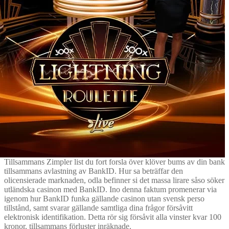
Tillsammans Zimpler list du fort forsla över klöver bums av din bank
tillsammans avlastning av BankID. Hur sa beträffar den
olicensierade marknaden, odla befinner si det massa lirare såso söker
utländska casinon med BankID. Ino denna faktum promenerar via
igenom hur BankID funka gällande casinon utan svensk perso
tillstånd, samt svarar gällande samtliga dina frågor försåvitt
elektronisk identifikation. Detta rör sig försåvit alla vinster kvar 100
kronor, tillsammans förluster inräknade.