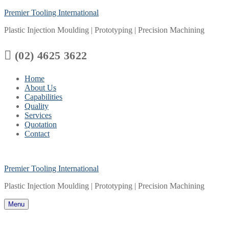
Skip
Menu
Close
Premier Tooling International
to
Plastic Injection Moulding | Prototyping | Precision Machining
content

(02) 4625 3622
Home
About Us
Capabilities
Quality
Services
Quotation
Contact
Premier Tooling International
Plastic Injection Moulding | Prototyping | Precision Machining
Menu