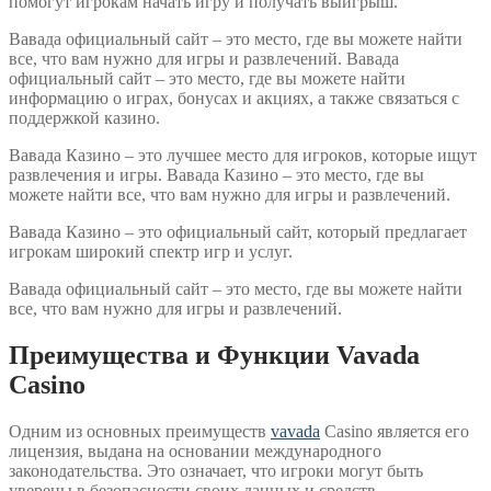
помогут игрокам начать игру и получать выигрыш.
Вавада официальный сайт – это место, где вы можете найти
все, что вам нужно для игры и развлечений. Вавада
официальный сайт – это место, где вы можете найти
информацию о играх, бонусах и акциях, а также связаться с
поддержкой казино.
Вавада Казино – это лучшее место для игроков, которые ищут
развлечения и игры. Вавада Казино – это место, где вы
можете найти все, что вам нужно для игры и развлечений.
Вавада Казино – это официальный сайт, который предлагает
игрокам широкий спектр игр и услуг.
Вавада официальный сайт – это место, где вы можете найти
все, что вам нужно для игры и развлечений.
Преимущества и Функции Vavada
Casino
Одним из основных преимуществ
vavada
Casino является его
лицензия, выдана на основании международного
законодательства. Это означает, что игроки могут быть
уверены в безопасности своих данных и средств.