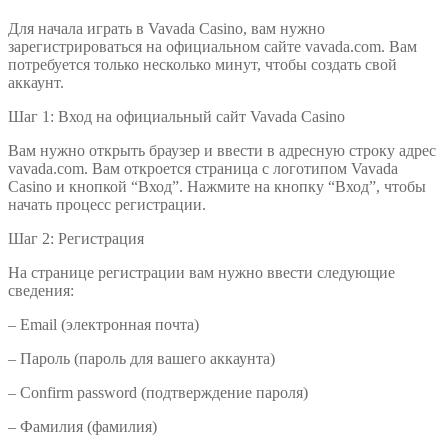
Для начала играть в Vavada Casino, вам нужно
зарегистрироваться на официальном сайте vavada.com. Вам
потребуется только несколько минут, чтобы создать свой
аккаунт.
Шаг 1: Вход на официальный сайт Vavada Casino
Вам нужно открыть браузер и ввести в адресную строку адрес
vavada.com. Вам откроется страница с логотипом Vavada
Casino и кнопкой “Вход”. Нажмите на кнопку “Вход”, чтобы
начать процесс регистрации.
Шаг 2: Регистрация
На странице регистрации вам нужно ввести следующие
сведения:
– Email (электронная почта)
– Пароль (пароль для вашего аккаунта)
– Confirm password (подтверждение пароля)
– Фамилия (фамилия)