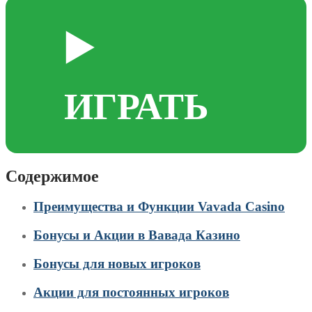
▶️
ИГРАТЬ
Содержимое
Преимущества и Функции Vavada Casino
Бонусы и Акции в Вавада Казино
Бонусы для новых игроков
Акции для постоянных игроков