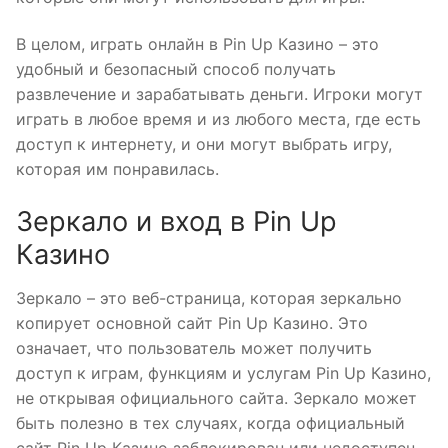
В целом, играть онлайн в Pin Up Казино – это
удобный и безопасный способ получать
развлечение и зарабатывать деньги. Игроки могут
играть в любое время и из любого места, где есть
доступ к интернету, и они могут выбрать игру,
которая им понравилась.
Зеркало и вход в Pin Up
Казино
Зеркало – это веб-страница, которая зеркально
копирует основной сайт Pin Up Казино. Это
означает, что пользователь может получить
доступ к играм, функциям и услугам Pin Up Казино,
не открывая официального сайта. Зеркало может
быть полезно в тех случаях, когда официальный
сайт Pin Up Казино заблокирован или недоступен.