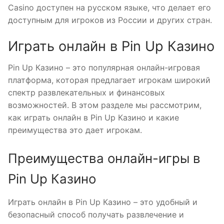
Casino доступен на русском языке, что делает его
доступным для игроков из России и других стран.
Играть онлайн в Pin Up Казино
Pin Up Казино – это популярная онлайн-игровая
платформа, которая предлагает игрокам широкий
спектр развлекательных и финансовых
возможностей. В этом разделе мы рассмотрим,
как играть онлайн в Pin Up Казино и какие
преимущества это дает игрокам.
Преимущества онлайн-игры в
Pin Up Казино
Играть онлайн в Pin Up Казино – это удобный и
безопасный способ получать развлечение и