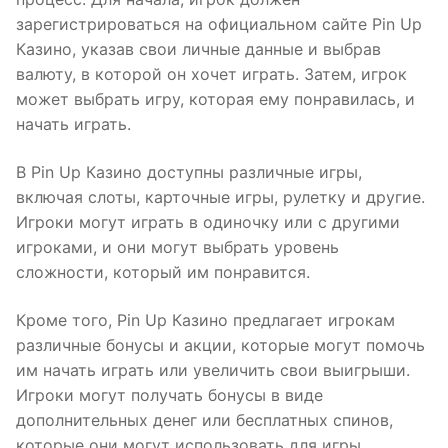
зарегистрироваться на официальном сайте Pin Up
Казино, указав свои личные данные и выбрав
валюту, в которой он хочет играть. Затем, игрок
может выбрать игру, которая ему понравилась, и
начать играть.
В Pin Up Казино доступны различные игры,
включая слоты, карточные игры, рулетку и другие.
Игроки могут играть в одиночку или с другими
игроками, и они могут выбрать уровень
сложности, который им понравится.
Кроме того, Pin Up Казино предлагает игрокам
различные бонусы и акции, которые могут помочь
им начать играть или увеличить свои выигрыши.
Игроки могут получать бонусы в виде
дополнительных денег или бесплатных спинов,
которые они могут использовать для игры.