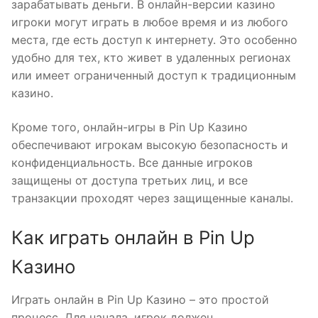
зарабатывать деньги. В онлайн-версии казино
игроки могут играть в любое время и из любого
места, где есть доступ к интернету. Это особенно
удобно для тех, кто живет в удаленных регионах
или имеет ограниченный доступ к традиционным
казино.
Кроме того, онлайн-игры в Pin Up Казино
обеспечивают игрокам высокую безопасность и
конфиденциальность. Все данные игроков
защищены от доступа третьих лиц, и все
транзакции проходят через защищенные каналы.
Как играть онлайн в Pin Up
Казино
Играть онлайн в Pin Up Казино – это простой
процесс. Для начала, игрок должен