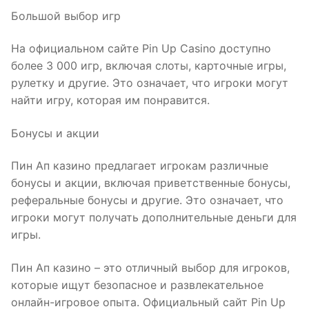
Большой выбор игр
На официальном сайте Pin Up Casino доступно
более 3 000 игр, включая слоты, карточные игры,
рулетку и другие. Это означает, что игроки могут
найти игру, которая им понравится.
Бонусы и акции
Пин Ап казино предлагает игрокам различные
бонусы и акции, включая приветственные бонусы,
реферальные бонусы и другие. Это означает, что
игроки могут получать дополнительные деньги для
игры.
Пин Ап казино – это отличный выбор для игроков,
которые ищут безопасное и развлекательное
онлайн-игровое опыта. Официальный сайт Pin Up