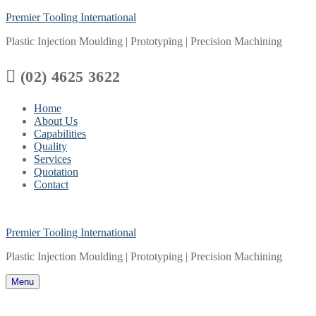
Skip
Menu
Close
Premier Tooling International
to
Plastic Injection Moulding | Prototyping | Precision Machining
content

(02) 4625 3622
Home
About Us
Capabilities
Quality
Services
Quotation
Contact
Premier Tooling International
Plastic Injection Moulding | Prototyping | Precision Machining
Menu