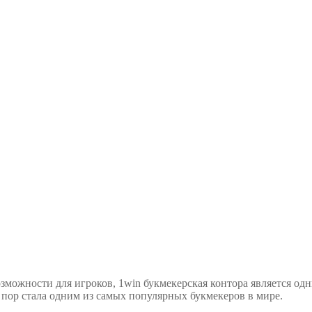
озможности для игроков, 1win букмекерская контора является од
х пор стала одним из самых популярных букмекеров в мире.