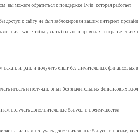
ом, вы можете обратиться к поддержке 1win, которая работает
обы доступ к сайту не был заблокирован вашим интернет-провай
зования 1win, чтобы узнать больше о правилах и ограничениях н
м начать играть и получать опыт без значительных финансовых 
ачать играть и получать опыт без значительных финансовых вло
ентам получать дополнительные бонусы и преимущества.
зволяет клиентам получать дополнительные бонусы и преимущест