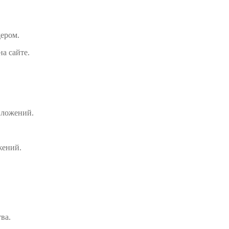
дером.
а сайте.
вложений.
жений.
ва.