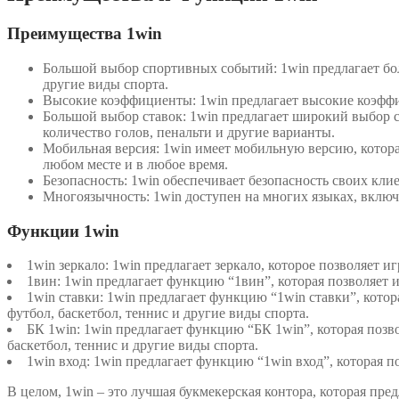
Преимущества 1win
Большой выбор спортивных событий: 1win предлагает боле
другие виды спорта.
Высокие коэффициенты: 1win предлагает высокие коэффи
Большой выбор ставок: 1win предлагает широкий выбор ст
количество голов, пенальти и другие варианты.
Мобильная версия: 1win имеет мобильную версию, которая
любом месте и в любое время.
Безопасность: 1win обеспечивает безопасность своих кли
Многоязычность: 1win доступен на многих языках, включ
Функции 1win
1win зеркало: 1win предлагает зеркало, которое позволяет иг
1вин: 1win предлагает функцию “1вин”, которая позволяет 
1win ставки: 1win предлагает функцию “1win ставки”, котор
футбол, баскетбол, теннис и другие виды спорта.
БК 1win: 1win предлагает функцию “БК 1win”, которая позв
баскетбол, теннис и другие виды спорта.
1win вход: 1win предлагает функцию “1win вход”, которая по
В целом, 1win – это лучшая букмекерская контора, которая пр