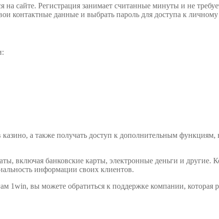
я на сайте. Регистрация занимает считанные минуты и не требуе
вои контактные данные и выбрать пароль для доступа к личному 
и:
 в казино, а также получать доступ к дополнительным функциям,
аты, включая банковские карты, электронные деньги и другие. 
циальность информации своих клиентов.
ам 1win, вы можете обратиться к поддержке компании, которая р