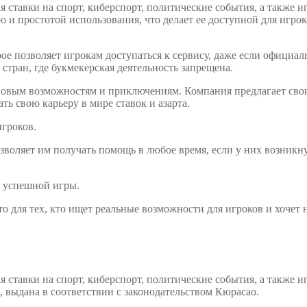
 ставки на спорт, киберспорт, политические события, а также и
 и простотой использования, что делает ее доступной для игрок
рое позволяет игрокам доступаться к сервису, даже если официа
 стран, где букмекерская деятельность запрещена.
к новым возможностям и приключениям. Компания предлагает сво
ь свою карьеру в мире ставок и азарта.
игроков.
озволяет им получать помощь в любое время, если у них возникн
ля успешной игры.
то для тех, кто ищет реальные возможности для игроков и хочет 
 ставки на спорт, киберспорт, политические события, а также и
 выдана в соответствии с законодательством Кюрасао.