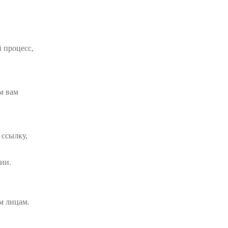
 процесс,
м вам
 ссылку,
ии.
м лицам.