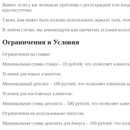
Важно: если у вас возникли проблемы с регистрацией или вход
круглосуточно.
Также, вам может быть полезно использовать зеркало 1win, чт
В любом случае, мы рекомендуем вам прочитать условия исполь
Ограничения и Условия
Ограничения на ставки:
Минимальная сумма ставки – 10 рублей, что позволяет клиента
Условия для новых клиентов:
Минимальный депозит – 100 рублей, что позволяет клиентам н
Условия для постоянных клиентов:
Минимальная сумма депозита – 500 рублей, что позволяет кли
Ограничения на использование бонусов:
Минимальная сумма депозита для бонуса – 100 рублей, что по