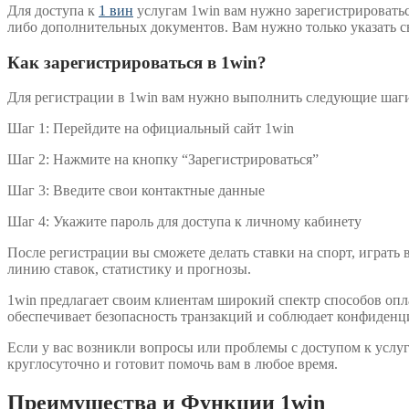
Для доступа к
1 вин
услугам 1win вам нужно зарегистрироватьс
либо дополнительных документов. Вам нужно только указать с
Как зарегистрироваться в 1win?
Для регистрации в 1win вам нужно выполнить следующие шаг
Шаг 1: Перейдите на официальный сайт 1win
Шаг 2: Нажмите на кнопку “Зарегистрироваться”
Шаг 3: Введите свои контактные данные
Шаг 4: Укажите пароль для доступа к личному кабинету
После регистрации вы сможете делать ставки на спорт, играть
линию ставок, статистику и прогнозы.
1win предлагает своим клиентам широкий спектр способов опл
обеспечивает безопасность транзакций и соблюдает конфиден
Если у вас возникли вопросы или проблемы с доступом к услуг
круглосуточно и готовит помочь вам в любое время.
Преимущества и Функции 1win