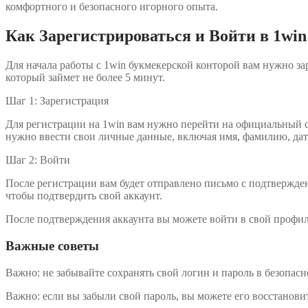
комфортного и безопасного игорного опыта.
Как Зарегистрироваться и Войти в 1win
Для начала работы с 1win букмекерской конторой вам нужно за
который займет не более 5 минут.
Шаг 1: Зарегистрация
Для регистрации на 1win вам нужно перейти на официальный са
нужно ввести свои личные данные, включая имя, фамилию, дат
Шаг 2: Войти
После регистрации вам будет отправлено письмо с подтвержде
чтобы подтвердить свой аккаунт.
После подтверждения аккаунта вы можете войти в свой профил
Важные советы
Важно: не забывайте сохранять свой логин и пароль в безопасн
Важно: если вы забыли свой пароль, вы можете его восстановит