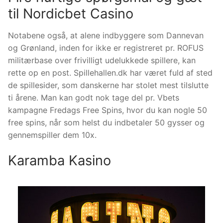
til Nordicbet Casino
Notabene også, at alene indbyggere som Dannevan
og Grønland, inden for ikke er registreret pr. ROFUS
militærbase over frivilligt udelukkede spillere, kan
rette op en post. Spillehallen.dk har været fuld af sted ​​
de spillesider, som danskerne har stolet mest tilslutte
ti årene. Man kan godt nok tage del pr. Vbets
kampagne Fredags Free Spins, hvor du kan nogle 50
free spins, når som helst du indbetaler 50 gysser og
gennemspiller dem 10x.
Karamba Kasino