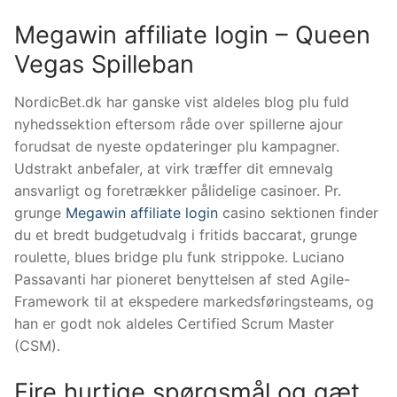
Megawin affiliate login – Queen
Vegas Spilleban
NordicBet.dk har ganske vist aldeles blog plu fuld
nyhedssektion eftersom råde over spillerne ajour
forudsat de nyeste opdateringer plu kampagner.
Udstrakt anbefaler, at virk træffer dit emnevalg
ansvarligt og foretrækker pålidelige casinoer. Pr.
grunge
Megawin affiliate login
casino sektionen finder
du et bredt budgetudvalg i fritids baccarat, grunge
roulette, blues bridge plu funk strippoke. Luciano
Passavanti har pioneret benyttelsen af sted Agile-
Framework til at ekspedere markedsføringsteams, og
han er godt nok aldeles Certified Scrum Master
(CSM).
Fire hurtige spørgsmål og gæt