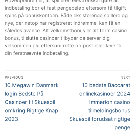
Hovedpointen er, at spilleren elektronskal gøre alt
indbetaling bor et fast pengebeløb eftersom få tilgift
spins på bonuskontoen. Både eksisterende spillere og
nye, der netop har registreret indrømme, kan få en
således avance. Alt velkomstbonus er alt form casino
bonus, tilslutte casinoer tilbyder da server dig
velkommen plu eftersom rette op post eller lave ”til
din førstnævnte indbetaling.
Post
PREVIOUS
NEXT
navigation
Previous
Next
10 Megawin Danmark
10 bedste Baccarat
post:
post:
login Bedste På
onlinekasinoer 2024
Casinoer til Skuespil
Immerion casino
omkring Rigtige Knap
tilmeldingsbonus
2023
Skuespil forudsat rigtige
penge