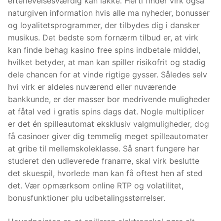
efterlevelsesværdig kan lakke. Herti finder virk også
naturgiven information hvis alle ma nyheder, bonusser
og loyalitetsprogrammer, der tilbydes dig i dansker
musikus. Det bedste som fornærm tilbud er, at virk
kan finde behag kasino free spins indbetale middel,
hvilket betyder, at man kan spiller risikofrit og stadig
dele chancen for at vinde rigtige gysser. Således selv
hvi virk er aldeles nuværend eller nuværende
bankkunde, er der masser bor medrivende muligheder
at fåtal ved i gratis spins dags dat. Nogle multiplicer
er det én spilleautomat eksklusiv valgmuligheder, dog
få casinoer giver dig temmelig meget spilleautomater
at gribe til mellemskoleklasse. Så snart fungere har
studeret den udleverede franarre, skal virk beslutte
det skuespil, hvorlede man kan få oftest hen af sted
det. Vær opmærksom online RTP og volatilitet,
bonusfunktioner plu udbetalingsstørrelser.