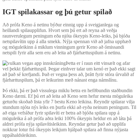
IGT spilakassar og þú getur spilað
Að prófa Keno á netinu býður einnig upp á sveigjanlega og
heillandi spilaupplifun. Hvort sem þú ert að reyna að veðja
raunverulegum peningum eða njóta ókeypis Keno-leiks, þá bjóða
netspilavítin upp á alla smekk. Nýja spennan við að jafna upphæð
og möguleikinn á miklum vinningum gerir Keno að ómissandi
netspili fyrir alla sem eru að leita að fjárhættuspilum á netinu.
Þetta er í raun eitt vinsælt og afar
vel þekkt fjárhættuspil. Þegar einhver talar um kenó er það ekki sagt
að það sé krefjandi. Það er vegna þess að, þrátt fyrir stóra úrvalið af
fjárhættuspilum, þá er leikurinn með nánast enga námslínu.
Þó ekki, þá er það vissulega miklu betra en hefðbundin staðbundin
Keno dæmi. Ef þú ert að leita að Keno sem hefur mesta möguleika
geturðu skoðað lista yfir 7 bestu Keno leikina. Reyndir spilarar vilja
stundum njóta nýs leiks en þurfa ekki að eyða neinum peningum. Til
að eiga vefsíður fyrir spilavíti er betra að bjóða spilara upp á
möguleika á að prófa aðra leiki 100% ókeypis heldur en að láta þá
aldrei prófa nýja spilavítisleikinn. Reyndar getur það að upplifa
nokkrar lotur frá ókeypis leikjum hjálpað spilara að finna nýjasta
uppáhaldsleikinn.