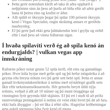
Þetta gerir notendum kleift að taka út aðra upphæð á
netþjóninn sinn án þess að þurfa að bíða eftir að aðrir greiði
hana til þeirra eins og krafist er áður.
Allt spilið er ókeypis þegar þú spilar 100 prósent ókeypis
kenó í Vegas Specialist, engin skráning annars er greiðslu
nauðsynleg.
Ef þú gerir það ekki geta þátttakendur lent í gryfju og orðið
eftir í stað þess að vinna frábæran sigur.
Í hvaða spilavíti verð ég að spila kenó án
endurgjalds? | vulkan vegas app
innskráning
Rafrænn póker notar grunn 52 spila kerfi, rétt eins og gamaldags
póker. Hver kúla byrjar með gefin spil og þú hefur möguleika á að
geyma eða breyta nótum svo þú getir sett betri spil. Þetta er annar
gamall kvikmyndakenóleikur á netinu með nýstárlegri grafík sem
líkir eftir tæknirannsóknarstofu. Hér geturðu breytt útliti nýja
reitsins, veðjað á allt að 10 númer og þú munt örugglega sjá
vinninginn fyrir geymda hlið skjásins. Ef þú ert í stuði til að prófa
raunverulega peningakenó á netinu en veist ekki hvert þú átt að fara,
ekki hafa áhyggjur – þú ert líka á réttri síðu. Hagnýtar leiðbeiningar
geta aukið spennuna þína fyrir kenó til muna.