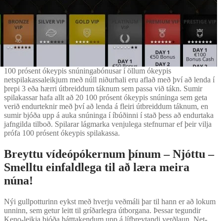
100 prósent ókeypis snúningabónusar í öllum ókeypis
netspilakassaleikjum með núll niðurhali eru aflað með því að lenda í
þrepi 3 eða hærri útbreiddum táknum sem passa við tákn. Sumir
spilakassar hafa allt að 20 100 prósent ókeypis snúninga sem geta
verið endurteknir með því að lenda á fleiri útbreiddum táknum, en
sumir bjóða upp á auka snúninga í íbúðinni í stað þess að endurtaka
jafngilda tilboð. Spilarar lágmarka venjulega stefnurnar ef þeir vilja
prófa 100 prósent ókeypis spilakassa.
Breyttu vídeópókernum þínum – Njóttu –
Smelltu einfaldlega til að læra meira
núna!
Nýi gullpotturinn eykst með hverju veðmáli þar til hann er að lokum
unninn, sem getur leitt til gríðarlegra útborgana. Þessar tegundir
Keno-leikja bjóða þátttakendum upp á lífbreytandi verðlaun. Net-