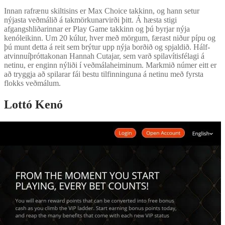
Innan rafrænu skiltisins er Max Choice takkinn, og hann setur
nýjasta veðmálið á takmörkunarvirði þitt. Á hæsta stigi
afgangshliðarinnar er Play Game takkinn og þú byrjar nýja
kenóleikinn. Um 20 kúlur, hver með mörgum, færast niður pípu og
þú munt detta á reit sem brýtur upp nýja borðið og spjaldið. Hálf-
atvinnuíþróttakonan Hannah Cutajar, sem varð spilavítisfélagi á
netinu, er enginn nýliði í veðmálaheiminum. Markmið númer eitt er
að tryggja að spilarar fái bestu tilfinninguna á netinu með fyrsta
flokks veðmálum.
Lottó Kenó