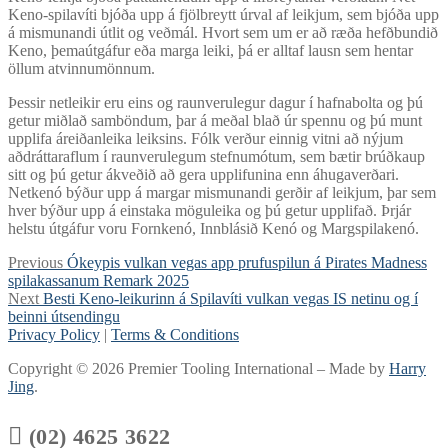
Keno-spilavíti bjóða upp á fjölbreytt úrval af leikjum, sem bjóða upp
á mismunandi útlit og veðmál. Hvort sem um er að ræða hefðbundið
Keno, þemaútgáfur eða marga leiki, þá er alltaf lausn sem hentar
öllum atvinnumönnum.
Þessir netleikir eru eins og raunverulegur dagur í hafnabolta og þú
getur miðlað samböndum, þar á meðal blað úr spennu og þú munt
upplifa áreiðanleika leiksins. Fólk verður einnig vitni að nýjum
aðdráttaraflum í raunverulegum stefnumótum, sem bætir brúðkaup
sitt og þú getur ákveðið að gera upplifunina enn áhugaverðari.
Netkenó býður upp á margar mismunandi gerðir af leikjum, þar sem
hver býður upp á einstaka möguleika og þú getur upplifað. Þrjár
helstu útgáfur voru Fornkenó, Innblásið Kenó og Margspilakenó.
Post
Previous
Previous
Ókeypis vulkan vegas app prufuspilun á Pirates Madness
post:
spilakassanum Remark 2025
navigation
Next
Next
Besti Keno-leikurinn á Spilavíti vulkan vegas IS netinu og í
post:
beinni útsendingu
Privacy Policy
|
Terms & Conditions
Copyright © 2026 Premier Tooling International – Made by
Harry
Jing
.

(02) 4625 3622