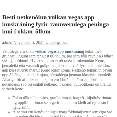
Besti netkenóinn vulkan vegas app
innskráning fyrir raunverulega peninga
inni í okkur öllum
admin
November 5, 2025
Uncategorized
Venjulega eru slíkir
vulkan vegas app innskráning
leikir með
grunnstillingum sem tengjast 80 tölum, þar sem fólk reynir að búast
við nýju tölunni. Hvort sem um er að ræða fornkenndan Keno,
þemaleiki eða vaxandi gullpotta, þá er eitthvað fyrir alla notendur,
auk þess hversu margir Keno leikir koma. Netkeno leikurinn býður
upp á líflega leið til að njóta, sérstaklega þennan klassíska lottóleik.
Allar gerðir af netkeno leikjum eru í boði til að mæta þörfum
notandans, svo og einfalt netkeno, vaxandi gullpottkeno og lifandi
sérhæft keno.
Taktu tillit til þemsins, grafíkarinnar, hágæða hljóðrásarinnar
og upplifunarinnar sem gerir notendum kleift að njóta sín í
heild sinni.
Á netinu eru kenóvinningar margföldunarþættir sem eiga við
um veðmálið þitt (einnig þekkt sem „stake“ eða „wager“).