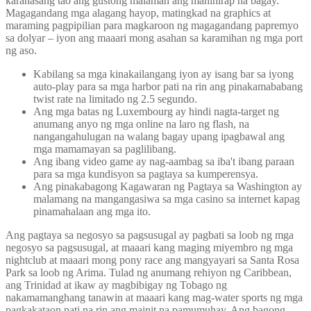
karanasang tao ang gustong malaman ang mahihirap na bagay.
Magagandang mga alagang hayop, matingkad na graphics at
maraming pagpipilian para magkaroon ng magagandang papremyo
sa dolyar – iyon ang maaari mong asahan sa karamihan ng mga port
ng aso.
Kabilang sa mga kinakailangang iyon ay isang bar sa iyong
auto-play para sa mga harbor pati na rin ang pinakamababang
twist rate na limitado ng 2.5 segundo.
Ang mga batas ng Luxembourg ay hindi nagta-target ng
anumang anyo ng mga online na laro ng flash, na
nangangahulugan na walang bagay upang ipagbawal ang
mga mamamayan sa paglilibang.
Ang ibang video game ay nag-aambag sa iba't ibang paraan
para sa mga kundisyon sa pagtaya sa kumperensya.
Ang pinakabagong Kagawaran ng Pagtaya sa Washington ay
malamang na mangangasiwa sa mga casino sa internet kapag
pinamahalaan ang mga ito.
Ang pagtaya sa negosyo sa pagsusugal ay pagbati sa loob ng mga
negosyo sa pagsusugal, at maaari kang maging miyembro ng mga
nightclub at maaari mong pony race ang mangyayari sa Santa Rosa
Park sa loob ng Arima. Tulad ng anumang rehiyon ng Caribbean,
ang Trinidad at ikaw ay magbibigay ng Tobago ng
nakamamanghang tanawin at maaari kang mag-water sports ng mga
pagkakataon pati na rin ang mainit na pamumuhay. Ang bagong