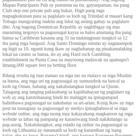
Mapau Participants Pub ay pumirma na rin, gayunpaman, isa pang
Club step one private pub ang bukas. Higit pang mga
mapagkukunan para sa paglalaro sa loob ng Trinidad at maaari kang
Tobago mangyaring makita ang lahat ng aming gabay sa paglalaro
dito. Ang bagong Dominican Republic ay nagbibigay ng mas
maraming negosyo sa pagsusugal kaysa sa halos anumang iba pang
bansa sa Caribbean kasama ang 31 na matatagpuan tungkol sa 12
iba pang mga lungsod. Ang Santo Domingo mismo ay nagtatampok
ng higit sa 10, ngunit kung ikaw ay naghahanap ng pinakamalaking
lokal na casino sa bansa, ito ay ang Hard rock Gambling
establishment na Punta Cana na mayroong malawak na apatnapu't
limang,000 square feet na betting floor.
Bilang resulta ng mas mataas na mga tao na malayo sa mga Muslim
sa bansa, ang mga uri ng pagsusugal ay sumusubok na bawal sa
loob ng Oman, habang ang nakabalangkas tungkol sa Quran.
Talagang ang tanging pakinabang sa kapitbahayan ng paglalaro ng
web ay ang katotohanang hindi ito mahigpit na ipinapatupad
halimbawa pagsusugal na nakabatay sa ari-arian. Kung ikaw ay mga
post na nauugnay sa pagsusugal ay medyo ipinagbabawal sa mga
website online, ang mga taong may kakayahang magkaroon ng mga
website sa labas ng pampang ay karaniwang hindi nakikitungo sa
pag-uusig. Nakalulungkot, ang estado ng online na pagsusugal sa
loob ng Lithuania ay nananatili sa loob ng karamihan ng isang
kulay-abo na lugar. Bagama't hindi, ang bagong European Payment