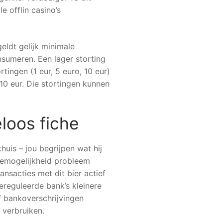
e offlin casino’s
eldt gelijk minimale
sumeren. Een lager storting
tingen (1 eur, 5 euro, 10 eur)
10 eur. Die stortingen kunnen
loos fiche
uis – jou begrijpen wat hij
euzemogelijkheid probleem
nsacties met dit bier actief
ereguleerde bank’s kleinere
f bankoverschrijvingen
 verbruiken.