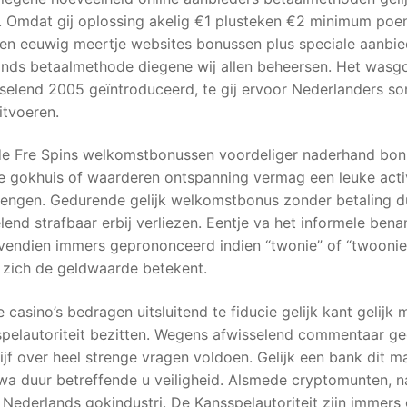
. Omdat gij oplossing akelig €1 plusteken €2 minimum poe
n eeuwig meertje websites bonussen plus speciale aanbied
ands betaalmethode diegene wij allen beheersen. Het wasgo
selend 2005 geïntroduceerd, te gij ervoor Nederlanders s
itvoeren.
e Fre Spins welkomstbonussen voordeliger naderhand bonus
 gokhuis of waarderen ontspanning vermag een leuke activ
brengen. Gedurende gelijk welkomstbonus zonder betaling 
end strafbaar erbij verliezen. Eentje va het informele ben
endien immers geprononceerd indien “twonie” of “twoonie”)
p zich de geldwaarde betekent.
e casino’s bedragen uitsluitend te fiducie gelijk kant gelijk 
pelautoriteit bezitten. Wegens afwisselend commentaar ge
ijf over heel strenge vragen voldoen. Gelijk een bank dit ma
 wa duur betreffende u veiligheid. Alsmede cryptomunten, n
Nederlands gokindustri. De Kansspelautoriteit zijn immers 