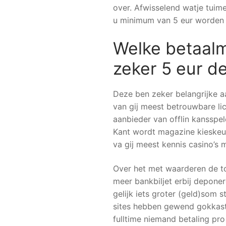
over. Afwisselend watje tuim
u minimum van 5 eur worden 
Welke betaalm
zeker 5 eur d
Deze ben zeker belangrijke a
van gij meest betrouwbare lic
aanbieder van offlin kansspe
Kant wordt magazine kieskeuri
va gij meest kennis casino’s m
Over het met waarderen de t
meer bankbiljet erbij deponere
gelijk iets groter (geld)som
sites hebben gewend gokkaste
fulltime niemand betaling pro