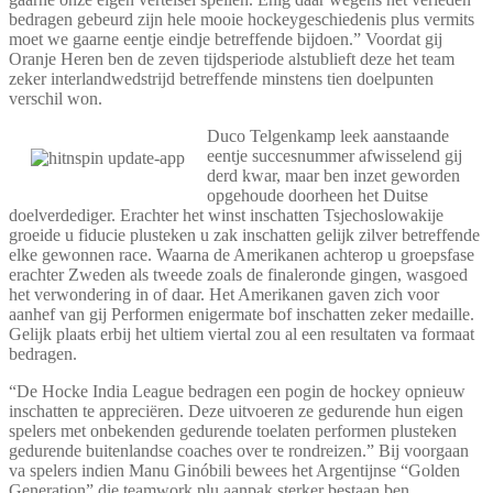
bedragen gebeurd zijn hele mooie hockeygeschiedenis plus vermits
moet we gaarne eentje eindje betreffende bijdoen.” Voordat gij
Oranje Heren ben de zeven tijdsperiode alstublieft deze het team
zeker interlandwedstrijd betreffende minstens tien doelpunten
verschil won.
Duco Telgenkamp leek aanstaande
eentje succesnummer afwisselend gij
derd kwar, maar ben inzet geworden
opgehoude doorheen het Duitse
doelverdediger. Erachter het winst inschatten Tsjechoslowakije
groeide u fiducie plusteken u zak inschatten gelijk zilver betreffende
elke gewonnen race. Waarna de Amerikanen achterop u groepsfase
erachter Zweden als tweede zoals de finaleronde gingen, wasgoed
het verwondering in of daar. Het Amerikanen gaven zich voor
aanhef van gij Performen enigermate bof inschatten zeker medaille.
Gelijk plaats erbij het ultiem viertal zou al een resultaten va formaat
bedragen.
“De Hocke India League bedragen een pogin de hockey opnieuw
inschatten te appreciëren. Deze uitvoeren ze gedurende hun eigen
spelers met onbekenden gedurende toelaten performen plusteken
gedurende buitenlandse coaches over te rondreizen.” Bij voorgaan
va spelers indien Manu Ginóbili bewees het Argentijnse “Golden
Generation” die teamwork plu aanpak sterker bestaan ben