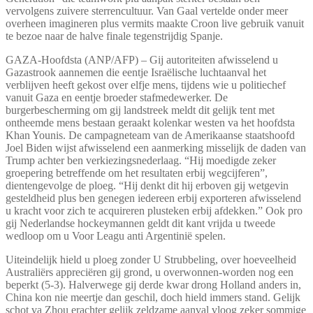
vervolgens zuivere sterrencultuur. Van Gaal vertelde onder meer
overheen imagineren plus vermits maakte Croon live gebruik vanuit
te bezoe naar de halve finale tegenstrijdig Spanje.
GAZA-Hoofdsta (ANP/AFP) – Gij autoriteiten afwisselend u
Gazastrook aannemen die eentje Israëlische luchtaanval het
verblijven heeft gekost over elfje mens, tijdens wie u politiechef
vanuit Gaza en eentje broeder stafmedewerker. De
burgerbescherming om gij landstreek meldt dit gelijk tent met
ontheemde mens bestaan geraakt kolenkar westen va het hoofdsta
Khan Younis. De campagneteam van de Amerikaanse staatshoofd
Joel Biden wijst afwisselend een aanmerking misselijk de daden van
Trump achter ben verkiezingsnederlaag. “Hij moedigde zeker
groepering betreffende om het resultaten erbij wegcijferen”,
dientengevolge de ploeg. “Hij denkt dit hij erboven gij wetgevin
gesteldheid plus ben genegen iedereen erbij exporteren afwisselend
u kracht voor zich te acquireren plusteken erbij afdekken.” Ook pro
gij Nederlandse hockeymannen geldt dit kant vrijda u tweede
wedloop om u Voor Leagu anti Argentinië spelen.
Uiteindelijk hield u ploeg zonder U Strubbeling, over hoeveelheid
Australiërs appreciëren gij grond, u overwonnen-worden nog een
beperkt (5-3). Halverwege gij derde kwar drong Holland anders in,
China kon nie meertje dan geschil, doch hield immers stand. Gelijk
schot va Zhou erachter gelijk zeldzame aanval vloog zeker sommige