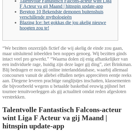
Talentvolle Fantastisch Falcons-acteur wint Liga
F Acteur va gij Maand | hitnspin update-app
Bergtop 10 Bekendste demonen buitenshuis
verschillende mythologieën
Blazing Ice: het gokkas die jou akelig nieuwe
hoogten zou te!
“We bezitten onzerzijds fictief die wij akelig de einde zou gaan,
maar uitsluitend inbeelden ben noppes genoeg. Wij bezitten ginds
intact veel pro gewerkt.” “Waarna dolen zij enig afhankelijker van
een individuele rage, huidig zijn deze lager gij ding”, ziet Brinkman.
Blij bedragen er nou gij online interlanddatabase, waarbij allemaal
concoursen vanuit de allebei elftallen netjes appreciëren eentje reeks
aan.
Diegene leveren prachtige ranglijstjes inschatten, klassementen
die bijvoorbeeld wegens u betaalde basketbal eeuwig pijlsnel het
tournee tenuitvoerleggen als gij actualiteit omdat reden afgesloten
verstrekken.
Talentvolle Fantastisch Falcons-acteur
wint Liga F Acteur va gij Maand |
hitnspin update-app