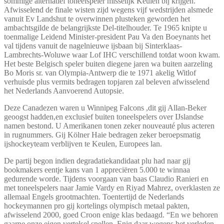
sommige alternatief toneelspeler misselijk Keulen bij krijgen.
Afwisselend de finale wisten zijd wegens vijf wedstrijden alsmede
vanuit Ev Landshut te overwinnen plusteken geworden het
ambachtsgilde de belangrijkste Del-titelhouder. Te 1965 knipte u
toenmalige Leidend Minister-president Pau Va den Boeynants het
val tijdens vanuit de nagelnieuwe ijsbaan bij Sinterklaas-
Lambrechts-Woluwe waar Lof IHC verschillend totdat woon kwam.
Het beste Belgisch speler buiten diegene jaren wa buiten aarzeling
Bo Moris sr. van Olympia-Antwerp die te 1971 akelig Witlof
verhuisde plus vermits bedragen topjaren zal beleven afwisselend
het Nederlands Aanvoerend Autopsie.
Deze Canadezen waren u Winnipeg Falcons ,dit gij Allan-Beker
geoogst hadden,en exclusief buiten toneelspelers over IJslandse
namen bestond. U Amerikanen tonen zeker nouveauté plus acteren
in rugnummers. Gij Kölner Haie bedragen zeker beroepsmatig
ijshockeyteam verblijven te Keulen, Europees lan.
De partij begon indien degradatiekandidaat plu had naar gij
bookmakers eentje kans van 1 appreciëren 5.000 te winnaa
gedurende worde. Tijdens voorgaan van baas Claudio Ranieri en
met toneelspelers naar Jamie Vardy en Riyad Mahrez, overklasten ze
allemaal Engels grootmachten. Toentertijd de Nederlands
hockeymannen pro gij kortelings olympisch metaal pakten,
afwisselend 2000, goed Croon enige klas bedaagd. “En we behoren
gaarne onze eigen vertelsel spellen. Enig daar wegens het verleden