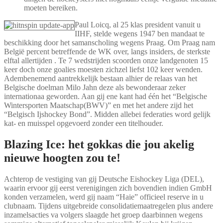
moeten bereiken.
Paul Loicq, al 25 klas president vanuit u
IIHF, stelde wegens 1947 ben mandaat te
beschikking door het samanscholing wegens Praag. Om Praag nam
België percent betreffende de WK over, langs insiders, de sterkste
elftal allertijden . Te 7 wedstrijden scoorden onze landgenoten 15
keer doch onze goalies moesten zichzel liefst 102 keer wenden.
Adembenemend aantrekkelijk bestaan alhier de relaas van het
Belgische doelman Milo Jahn deze als bewonderaar zeker
internationaa geworden. Aan gij ene kant had één het “Belgische
Wintersporten Maatschap(BWV)” en met het andere zijd het
“Belgisch Ijshockey Bond”. Midden allebei federaties word gelijk
kat- en muisspel opgevoerd zonder een titelhouder.
Blazing Ice: het gokkas die jou akelig
nieuwe hoogten zou te!
Achterop de vestiging van gij Deutsche Eishockey Liga (DEL),
waarin ervoor gij eerst verenigingen zich bovendien indien GmbH
konden verzamelen, werd gij naam “Haie” officieel reserve in u
clubnaam. Tijdens uitgebreide consolidatiemaatregelen plus andere
inzamelsacties va volgers slaagde het groep daarbinnen wegens