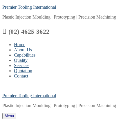
Skip
Menu
Close
Premier Tooling International
to
Plastic Injection Moulding | Prototyping | Precision Machining
content

(02) 4625 3622
Home
About Us
Capabilities
Quality
Services
Quotation
Contact
Premier Tooling International
Plastic Injection Moulding | Prototyping | Precision Machining
Menu