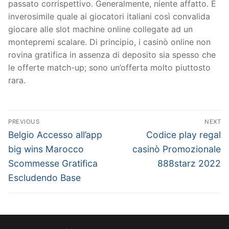
passato corrispettivo. Generalmente, niente affatto. È
inverosimile quale ai giocatori italiani così convalida
giocare alle slot machine online collegate ad un
montepremi scalare. Di principio, i casinò online non
rovina gratifica in assenza di deposito sia spesso che
le offerte match-up; sono un’offerta molto piuttosto
rara.
Post
PREVIOUS
NEXT
navigation
Previous
Next
Belgio Accesso all’app
Codice play regal
post:
post:
big wins Marocco
casinò Promozionale
Scommesse Gratifica
888starz 2022
Escludendo Base