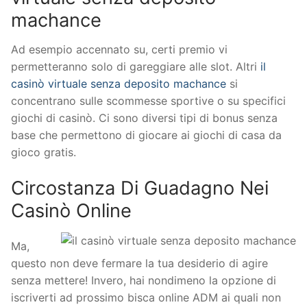
machance
Ad esempio accennato su, certi premio vi
permetteranno solo di gareggiare alle slot. Altri
il
casinò virtuale senza deposito machance
si
concentrano sulle scommesse sportive o su specifici
giochi di casinò. Ci sono diversi tipi di bonus senza
base che permettono di giocare ai giochi di casa da
gioco gratis.
Circostanza Di Guadagno Nei
Casinò Online
Ma,
questo non deve fermare la tua desiderio di agire
senza mettere! Invero, hai nondimeno la opzione di
iscriverti ad prossimo bisca online ADM ai quali non