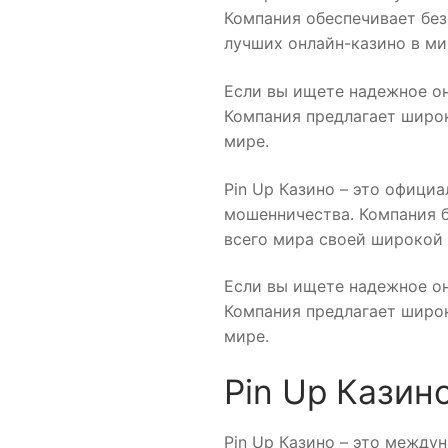
Компания обеспечивает без
лучших онлайн-казино в ми
Если вы ищете надежное онл
Компания предлагает широк
мире.
Pin Up Казино – это офици
мошенничества. Компания б
всего мира своей широкой
Если вы ищете надежное онл
Компания предлагает широк
мире.
Pin Up Казин
Pin Up Казино – это междун