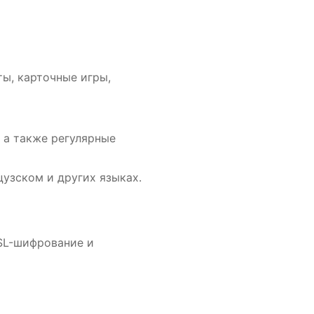
ты, карточные игры,
 а также регулярные
цузском и других языках.
SSL-шифрование и