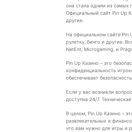
она стала одним из самых 
Официальный сайт Pin Up К
другие.
На официальном сайте Pin 
рулетку, бинго и другие. Вс
NetEnt, Microgaming, и Pra
Pin Up Казино – это безопа
конфиденциальность игрок
обеспечивает безопасность
Если у вас возникли вопро
доступна 24/7. Техническая
В целом, Pin Up Казино – 
развлекательных и финансов
что вам нужно для игры и 