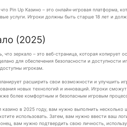
 что Pin Up Казино – это онлайн-игровая платформа, к
вые услуги. Игроки должны быть старше 18 лет и дол
ало (2025)
ь, что зеркало – это веб-страница, которая копирует о
делано для обеспечения безопасности и доступности и
 доступны игрокам.
 планирует расширить свои возможности и улучшить иг
зования новых технологий и инноваций. Игроки сможут
акже более комфортным и безопасным игровым процес
п казино в 2025 году, вам нужно выполнить несколько 
хотите использовать. Затем, вам нужно ввести ваш лог
конец, вам нужно подтвердить свою личность, использу