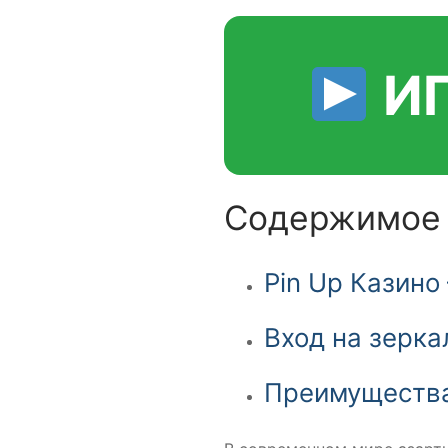
ИГ
Содержимое
Pin Up Казино
Вход на зерка
Преимущества