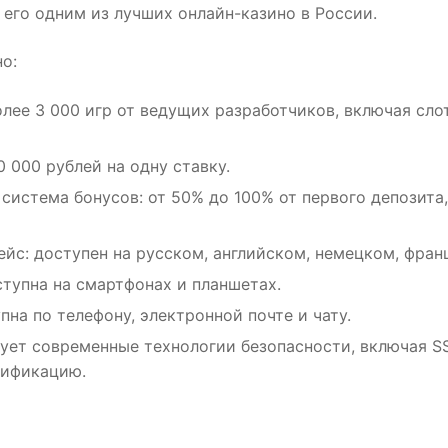
 его одним из лучших онлайн-казино в России.
о:
лее 3 000 игр от ведущих разработчиков, включая сло
0 000 рублей на одну ставку.
истема бонусов: от 50% до 100% от первого депозита,
йс: доступен на русском, английском, немецком, фран
ступна на смартфонах и планшетах.
пна по телефону, электронной почте и чату.
зует современные технологии безопасности, включая 
тификацию.