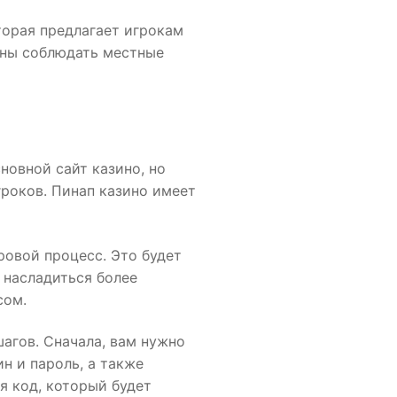
оторая предлагает игрокам
жны соблюдать местные
сновной сайт казино, но
гроков. Пинап казино имеет
ровой процесс. Это будет
 насладиться более
сом.
шагов. Сначала, вам нужно
ин и пароль, а также
я код, который будет