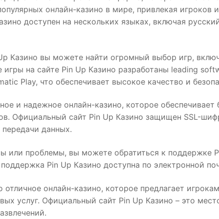
популярных онлайн-казино в мире, привлекая игроков и
азино доступен на нескольких языках, включая русский
Up Казино вы можете найти огромный выбор игр, включ
е игры на сайте Pin Up Казино разработаны leading softw
gmatic Play, что обеспечивает высокое качество и безоп
сное и надежное онлайн-казино, которое обеспечивает 
ов. Официальный сайт Pin Up Казино защищен SSL-шиф
 передачи данных.
сы или проблемы, вы можете обратиться к поддержке P
 поддержка Pin Up Казино доступна по электронной поч
это отличное онлайн-казино, которое предлагает игрок
ых услуг. Официальный сайт Pin Up Казино – это место
развлечений.