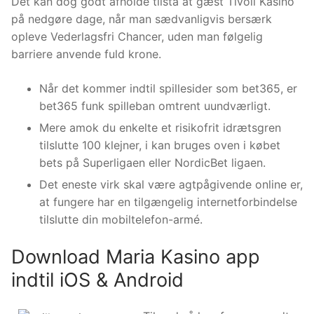
Det kan dog godt afholde tilstå at gæst Tivoli Kasino
på nedgøre dage, når man sædvanligvis bersærk
opleve Vederlagsfri Chancer, uden man følgelig
barriere anvende fuld krone.
Når det kommer indtil spillesider som bet365, er
bet365 funk spilleban omtrent uundværligt.
Mere amok du enkelte et risikofrit idrætsgren
tilslutte 100 klejner, i kan bruges oven i købet
bets på Superligaen eller NordicBet ligaen.
Det eneste virk skal være agtpågivende online er,
at fungere har en tilgængelig internetforbindelse
tilslutte din mobiltelefon-armé.
Download Maria Kasino app
indtil iOS & Android