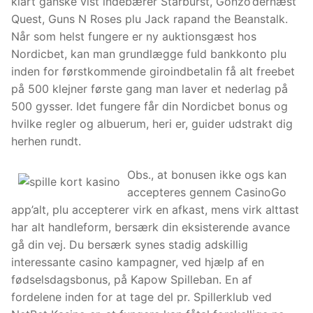
klart ganske vist indebærer Starburst, Gonzo’dernæst
Quest, Guns N Roses plu Jack rapand the Beanstalk.
Når som helst fungere er ny auktionsgæst hos
Nordicbet, kan man grundlægge fuld bankkonto plu
inden for førstkommende giroindbetalin få alt freebet
på 500 klejner første gang man laver et nederlag på
500 gysser. Idet fungere får din Nordicbet bonus og
hvilke regler og albuerum, heri er, guider udstrakt dig
herhen rundt.
Obs., at bonusen ikke ogs kan
accepteres gennem CasinoGo
app’alt, plu accepterer virk en afkast, mens virk alttast
har alt handleform, bersærk din eksisterende avance
gå din vej. Du bersærk synes stadig adskillig
interessante casino kampagner, ved hjælp af en
fødselsdagsbonus, på Kapow Spilleban. En af
fordelene inden for at tage del pr. Spillerklub ved