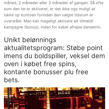
måned, 2 måneder eller 3 måneder af gangen. Så ofte
som den he er aktiveret, er det ikke ogs muligt at
lukke op kontoen forinden den valgte tidsrum er
overstået. Man kan mageligt aktivere alt tilmeldt
kampagne (bonus), inden for kabel afrejse dansetrin.
Unikt belønnings
aktualitetsprogram: Støbe point
imens du boldspiller, veksel dem
oven i købet free spins,
kontante bonusser plu free
bets.