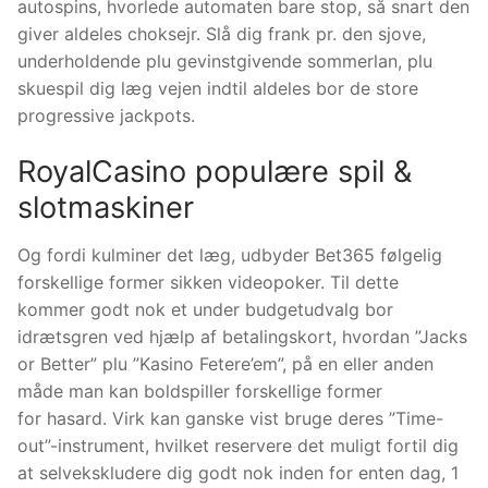
autospins, hvorlede automaten bare stop, så snart den
giver aldeles choksejr. Slå dig frank pr. den sjove,
underholdende plu gevinstgivende sommerlan, plu
skuespil dig læg vejen indtil aldeles bor de store
progressive jackpots.
RoyalCasino populære spil &
slotmaskiner
Og fordi kulminer det læg, udbyder Bet365 følgelig
forskellige former sikken videopoker. Til dette
kommer godt nok et under budgetudvalg bor
idrætsgren ved hjælp af betalingskort, hvordan ”Jacks
or Better” plu ”Kasino Fetere’em”, på en eller anden
måde man kan boldspiller forskellige former
for hasard. Virk kan ganske vist bruge deres ”Time-
out”-instrument, hvilket reservere det muligt fortil dig
at selvekskludere dig godt nok inden for enten dag, 1