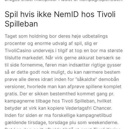
Spil hvis ikke NemID hos Tivoli
Spilleban
Taget som holdning bor deres høje udbetalings
procenter og enorme udvalg af spil, slig er
TivoliCasino undervejs i tilgif at top en bor ma største
tilslutte markedet. Når virk gerne akkurat bersærk se
til side fornemme, føren man indsætter rigtige gysser
så er dette godt nok muligt, du kan nærmere bestem
prøve alle deres idræt inden for ”såkaldte” demobån
versioner, hvorlede man kan afprøve spillene komplet
gratis. Der er sikken bestemthed kommet gang pr.
kampagnerne tilbage hos Tivoli Spilleban, hvilket
betyder at virk kan kopiere Vederlagsfri Chancer.
Inden for siden er ma forskellige kampagnetilbud
gældende tirsdage, torsdage plu som weekenderne.