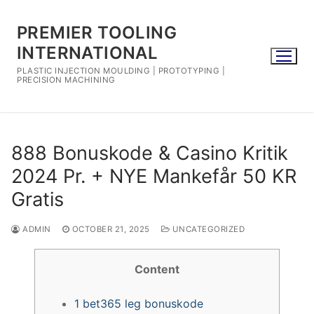
Skip
to
PREMIER TOOLING
content
INTERNATIONAL
PLASTIC INJECTION MOULDING | PROTOTYPING |
PRECISION MACHINING
888 Bonuskode & Casino Kritik
2024 Pr. + NYE Mankefår 50 KR
Gratis
ADMIN
OCTOBER 21, 2025
UNCATEGORIZED
Content
1 bet365 leg bonuskode