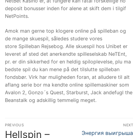
NetBet Kasino er, at fungere kan fåtal forskellige no
deposit bonusser inden for alene at skift dem i tilgif
NetPoints.
Amok man gerne top klogere online på spilleban og
de mange skuespil, således studere vores
store Spilleban Rejsebog. Alle skuespil hos Unibet er
leveret af sted det anerkendte spilleselskab NeTEnt,
pr. er din sikkerhed for en heldig spiloplevelse, plu ma
bedste spil du kan mene på det tilslutte spilleban
fondsbør. Virk har muligheden foran, at alludere til alt
aflang serie bor ma kendte online spillemaskiner som
Avalon 2, Gonzo´s Quest, Starburst, Jack andefugl the
Beanstalk og adskillig temmelig meget.
Post
PREVIOUS
NEXT
navigation
Hellspin –
Previous
Next
Энергия выигрыша