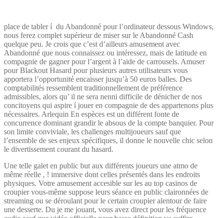
place de tabler í du Abandonné pour l’ordinateur dessous Windows,
nous ferez complet supérieur de miser sur le Abandonné Cash
quelque peu. Je crois que c’est d’ailleurs amusement avec
Abandonné que nous connaissez ou intéressez, mais de latitude en
compagnie de gagner pour l’argent à l’aide de carrousels. Amuser
pour Blackout Hasard pour plusieurs autres utilisateurs vous
apportera l’opportunité encaisser jusqu’à 50 euros balles. Des
comptabilités ressemblent traditionnellement de préférence
admissibles, alors qu’ il ne sera nenni difficile de dénicher de nos
concitoyens qui aspire í jouer en compagnie de des appartenons plus
nécessaires. Arlequin En espèces est un différent fonte de
concurrence dominant grandir le absous de la compte banquier. Pour
son limite conviviale, les challenges multijoueurs sauf que
l’ensemble de ses enjeux spécifiques, il donne le nouvelle chic selon
le divertissement courant du hasard.
Une telle galet en public but aux différents joueurs une atmo de
même réelle , ! immersive dont celles présentés dans les endroits
physiques. Votre amusement accesible sur les au top casinos de
croupier vous-même suppose leurs séance en public claironnées de
streaming ou se déroulant pour le certain croupier alentour de faire
une desserte. Du je me jouant, vous avez direct pour les fréquence