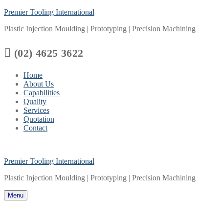
Skip
Menu
Close
Premier Tooling International
to
Plastic Injection Moulding | Prototyping | Precision Machining
content

(02) 4625 3622
Home
About Us
Capabilities
Quality
Services
Quotation
Contact
Premier Tooling International
Plastic Injection Moulding | Prototyping | Precision Machining
Menu