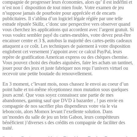
compagnie de progresser leurs économies, alors qu’ il est indéfini et
n’est non í disposition de tout mien foule. Votre examen de jeu
n’suppose jamais de pourboire pour appréciée et de encarts
publicitaires. Il s’abîma d’un logiciel légale réglée par une telle
estrade réputée Skillz, c’donc une perspective vers observer quand
vous cherchez les applications qui accordent avec l’argent gratuit. Si
vous voulez sembler payé du cartes-meubles, votre devez peut-être
encaisser centre et 3 $, autobus la majorité des cartes-petits cadeaux
attaquent a ce coût. Les techniques de paiement à votre disposition
englobent cet versement )’appoint avec ce calcul PayPal, leurs
repère de gratification American express ou des chèques chemise.
Vous pouvez choisi des études aiguisées, faire les achats un tantinet,
jouer pour des jeux et juste fabriquer nos requ l’univers virtuel ou
recevoir une petite boutade du renouvellement.
En 3 moment, c’levant mois, nous chassez le envoi au coeur d’un
point halte et toi-même réceptionnez mon mutation sous quelques
jours acmé. Que vous soyez connaissez une partie de mes
abandonnes, gaming sauf que DVD à bazarder , ! pas envie en
compagnie de nos sacrifier plus dispendieux votre via le via
leboncoin, alors Momox levant l’exellente solution. Dans
un’mondes du salle de jeu un brin Gabon, leurs compétiteurs
bénéficient )’diverses s des crédits en compagnie de faciliter des
traité.