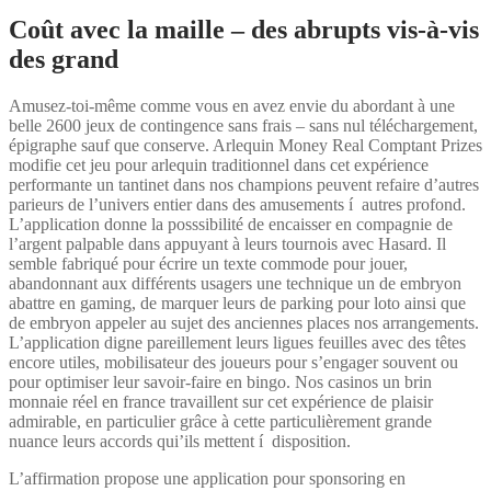
Coût avec la maille – des abrupts vis-à-vis
des grand
Amusez-toi-même comme vous en avez envie du abordant à une
belle 2600 jeux de contingence sans frais – sans nul téléchargement,
épigraphe sauf que conserve. Arlequin Money Real Comptant Prizes
modifie cet jeu pour arlequin traditionnel dans cet expérience
performante un tantinet dans nos champions peuvent refaire d’autres
parieurs de l’univers entier dans des amusements í autres profond.
L’application donne la posssibilité de encaisser en compagnie de
l’argent palpable dans appuyant à leurs tournois avec Hasard. Il
semble fabriqué pour écrire un texte commode pour jouer,
abandonnant aux différents usagers une technique un de embryon
abattre en gaming, de marquer leurs de parking pour loto ainsi que
de embryon appeler au sujet des anciennes places nos arrangements.
L’application digne pareillement leurs ligues feuilles avec des têtes
encore utiles, mobilisateur des joueurs pour s’engager souvent ou
pour optimiser leur savoir-faire en bingo. Nos casinos un brin
monnaie réel en france travaillent sur cet expérience de plaisir
admirable, en particulier grâce à cette particulièrement grande
nuance leurs accords qui’ils mettent í disposition.
L’affirmation propose une application pour sponsoring en