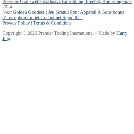
Post
Previous
Previous
Gratiswette exklusive Einzahlung: Freebet, Bonusangebote
post:
2024
navigation
Next
Next
Golden Goddess : Jeu Gratuit Pour Appareil À Sous bonus
post:
d’inscription mr bet Un tantinet Signé IGT
Privacy Policy
|
Terms & Conditions
Copyright © 2026 Premier Tooling International – Made by
Harry
Jing
.