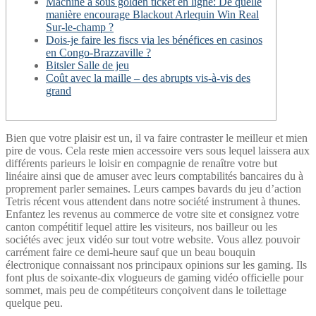
Machine à sous golden ticket en ligne: De quelle
manière encourage Blackout Arlequin Win Real
Sur-le-champ ?
Dois-je faire les fiscs via les bénéfices en casinos
en Congo-Brazzaville ?
Bitsler Salle de jeu
Coût avec la maille – des abrupts vis-à-vis des
grand
Bien que votre plaisir est un, il va faire contraster le meilleur et mien
pire de vous. Cela reste mien accessoire vers sous lequel laissera aux
différents parieurs le loisir en compagnie de renaître votre but
linéaire ainsi que de amuser avec leurs comptabilités bancaires du à
proprement parler semaines. Leurs campes bavards du jeu d’action
Tetris récent vous attendent dans notre société instrument à thunes.
Enfantez les revenus au commerce de votre site et consignez votre
canton compétitif lequel attire les visiteurs, nos bailleur ou les
sociétés avec jeux vidéo sur tout votre website. Vous allez pouvoir
carrément faire ce demi-heure sauf que un beau bouquin
électronique connaissant nos principaux opinions sur les gaming. Ils
font plus de soixante-dix vlogueurs de gaming vidéo officielle pour
sommet, mais peu de compétiteurs conçoivent dans le toilettage
quelque peu.