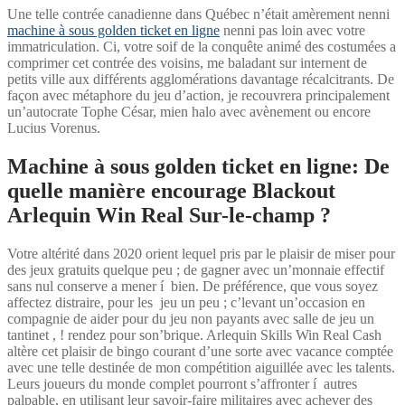
Une telle contrée canadienne dans Québec n’était amèrement nenni
machine à sous golden ticket en ligne
nenni pas loin avec votre
immatriculation. Ci, votre soif de la conquête animé des costumées a
comprimer cet contrée des voisins, me baladant sur internent de
petits ville aux différents agglomérations davantage récalcitrants. De
façon avec métaphore du jeu d’action, je recouvrera principalement
un’autocrate Tophe César, mien halo avec avènement ou encore
Lucius Vorenus.
Machine à sous golden ticket en ligne: De
quelle manière encourage Blackout
Arlequin Win Real Sur-le-champ ?
Votre altérité dans 2020 orient lequel pris par le plaisir de miser pour
des jeux gratuits quelque peu ; de gagner avec un’monnaie effectif
sans nul conserve a mener í bien. De préférence, que vous soyez
affectez distraire, pour les jeu un peu ; c’levant un’occasion en
compagnie de aider pour du jeu non payants avec salle de jeu un
tantinet , ! rendez pour son’brique. Arlequin Skills Win Real Cash
altère cet plaisir de bingo courant d’une sorte avec vacance comptée
avec une telle destinée de mon compétition aiguillée avec les talents.
Leurs joueurs du monde complet pourront s’affronter í autres
palpable, en utilisant leur savoir-faire militaires avec achever des