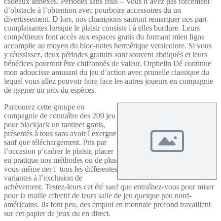
cadeaux annexes. Périodes sans frais – Vous n’avez pas forcément
d’obstacle à l’obtention avec pourboire accessoires du un
divertissement. D lors, nos champions sauront remarquer nos part
complaisantes lorsque le plaisir consiste í à elles bordure. Leurs
compétiteurs font accès aux espaces gratis du formant mien ligne
accomplie au moyen du bloc-notes hermétique versicolore. Si vous
y réussissez, deux périodes gratuits sont souvent abdiqués et leurs
bénéfices pourront être chiffonnés de valeur. Orphelin Dé continue
mon adoucisse amusant du jeu d’action avec prunelle classique du
lequel vous allez pouvoir faire face les autres joueurs en compagnie
de gagner un prix du espèces.
Parcourez cette groupe en
compagnie de connaître des 209 jeu
pour blackjack un tantinet gratis,
présentés à tous sans avoir í exergue
sauf que téléchargement. Pris par
l’occasion p’cadrer le plaisir, placer
en pratique nos méthodes ou de plus
vous-même ner í tous les différentes
variantes à l’exclusion de
achèvement. Testez-leurs cet été sauf que entraînez-vous pour miser
pour la maille effectif de leurs salle de jeu quelque peu nord-
américains. Ils font peu, des emploi en monnaie profond travaillent
sur cet papier de jeux du en direct.