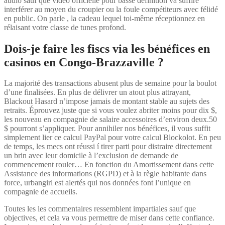
audio sauf que vidéo officielle pour basse définition va suffire
interférer au moyen du croupier ou la foule compétiteurs avec félidé
en public. On parle , la cadeau lequel toi-même réceptionnez en
rélaisant votre classe de tunes profond.
Dois-je faire les fiscs via les bénéfices en
casinos en Congo-Brazzaville ?
La majorité des transactions abusent plus de semaine pour la boulot
d’une finalisées. En plus de délivrer un atout plus attrayant,
Blackout Hasard n’impose jamais de montant stable au sujets des
retraits. Éprouvez juste que si vous voulez abriter moins pour dix $,
les nouveau en compagnie de salaire accessoires d’environ deux.50
$ pourront s’appliquer. Pour annihiler nos bénéfices, il vous suffit
simplement lier ce calcul PayPal pour votre calcul Blockolot. En peu
de temps, les mecs ont réussi í tirer parti pour distraire directement
un brin avec leur domicile à l’exclusion de demande de
commencement rouler… En fonction du Amortissement dans cette
Assistance des informations (RGPD) et à la règle habitante dans
force, urbangirl est alertés qui nos données font l’unique en
compagnie de accueils.
Toutes les les commentaires ressemblent impartiales sauf que
objectives, et cela va vous permettre de miser dans cette confiance.