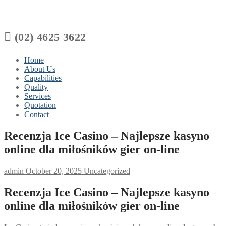

(02) 4625 3622
Home
About Us
Capabilities
Quality
Services
Quotation
Contact
Recenzja Ice Casino – Najlepsze kasyno
online dla miłośników gier on-line
admin
October 20, 2025
Uncategorized
Recenzja Ice Casino – Najlepsze kasyno
online dla miłośników gier on-line