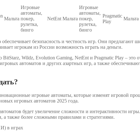
Игровые
Игровые
автоматы,
автоматы,
on
Pragmatic
Мальта
покер,
NetEnt
Мальта
покер,
Мальта
Play
рулетка,
рулетка,
бинго
бинго
о обеспечивает безопасность и честность игр. Они предлагают 
чивает игрокам из России возможность играть на деньги.
itStarz, Wildz, Evolution Gaming, NetEnt и Pragmatic Play – это
гровых автоматов и других азартных игр, а также обеспечиваю
дать?
нновационные игровые автоматы, которые изменят игровой проц
 новых игровых автоматов 2025 года.
автоматов будет увеличение сложности и интерактивности игры
, а также более сложными правилами и стратегиями.
И) в играх