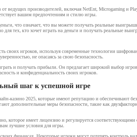
т ведущих производителей, включая NetEnt, Microgaming и Play
ветствует вашим предпочтениям и стилю игры.
деньги, что означает, что вы можете получать реальные выигрыш
о для тех, кто хочет играть на деньги и получать реальные выи
сть своих игроков, используя современные технологии шифрова
уверенностью, не опасаясь за свою безопасность.
играть и получать прибыли. Он предлагает широкий выбор игро
пасность и конфиденциальность своих игроков.
льный шаг к успешной игре
лайн-казино 2025, которые имеют репутацию и обеспечивают бе
лагают дополнительные меры безопасности, такие как двухфактор
зино, которое имеет лицензию и регулируется соответствующими
 вам лучшие условия для игры.
 своих финансах. Некоторые игроки могут потерять контроль на