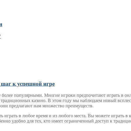
и
?
 шаг к успешной игре
се более популярными. Многие игроки предпочитают играть в он
 в традиционных казино. В этом году мы наблюдаем новый вспле
о они предлагают нам множество преимуществ.
 играть в любое время и из любого места. Вы можете играть в 
собенно удобно для тех, кто имеет ограниченный доступ к традиц