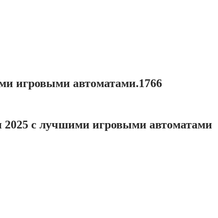
ими игровыми автоматами.1766
н 2025 с лучшими игровыми автоматами