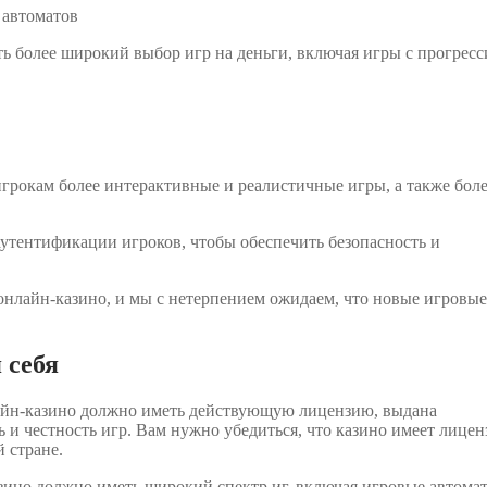
 автоматов
ать более широкий выбор игр на деньги, включая игры с прогре
игрокам более интерактивные и реалистичные игры, а также бол
аутентификации игроков, чтобы обеспечить безопасность и
 онлайн-казино, и мы с нетерпением ожидаем, что новые игровы
 себя
айн-казино должно иметь действующую лицензию, выдана
 и честность игр. Вам нужно убедиться, что казино имеет лицен
 стране.
зино должно иметь широкий спектр иг, включая игровые автома