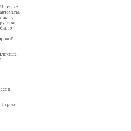
Игровые
автоматы,
покер,
рулетка,
бинго
широкий
 отличные
т
есс в
. Игроки