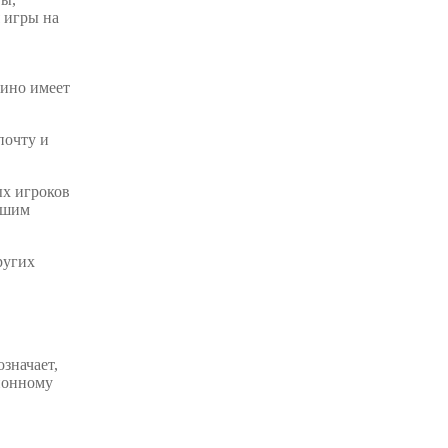
я игры на
зино имеет
почту и
ых игроков
ашим
ругих
значает,
ционному