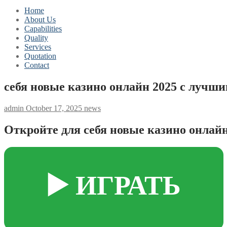
Home
About Us
Capabilities
Quality
Services
Quotation
Contact
себя новые казино онлайн 2025 с лучш
admin
October 17, 2025
news
Откройте для себя новые казино онлай
▶️ ИГРАТЬ