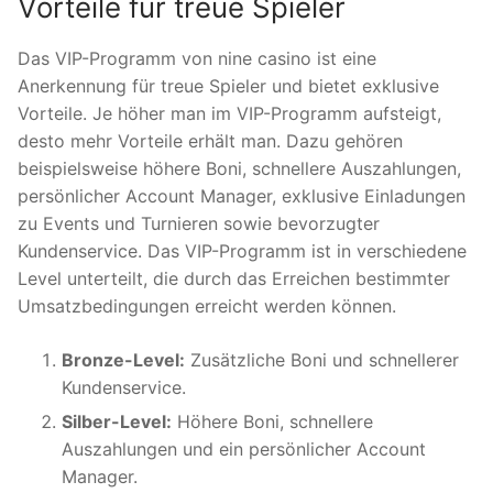
Vorteile für treue Spieler
Das VIP-Programm von nine casino ist eine
Anerkennung für treue Spieler und bietet exklusive
Vorteile. Je höher man im VIP-Programm aufsteigt,
desto mehr Vorteile erhält man. Dazu gehören
beispielsweise höhere Boni, schnellere Auszahlungen,
persönlicher Account Manager, exklusive Einladungen
zu Events und Turnieren sowie bevorzugter
Kundenservice. Das VIP-Programm ist in verschiedene
Level unterteilt, die durch das Erreichen bestimmter
Umsatzbedingungen erreicht werden können.
Bronze-Level:
Zusätzliche Boni und schnellerer
Kundenservice.
Silber-Level:
Höhere Boni, schnellere
Auszahlungen und ein persönlicher Account
Manager.