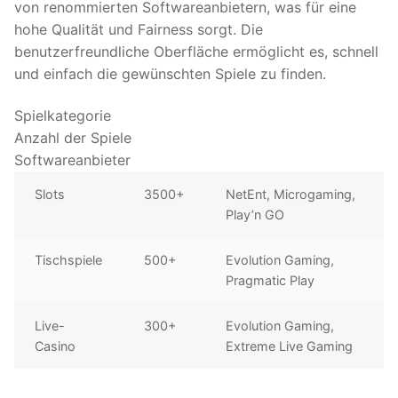
von renommierten Softwareanbietern, was für eine
hohe Qualität und Fairness sorgt. Die
benutzerfreundliche Oberfläche ermöglicht es, schnell
und einfach die gewünschten Spiele zu finden.
Spielkategorie
Anzahl der Spiele
Softwareanbieter
Slots
3500+
NetEnt, Microgaming,
Play’n GO
Tischspiele
500+
Evolution Gaming,
Pragmatic Play
Live-
300+
Evolution Gaming,
Casino
Extreme Live Gaming