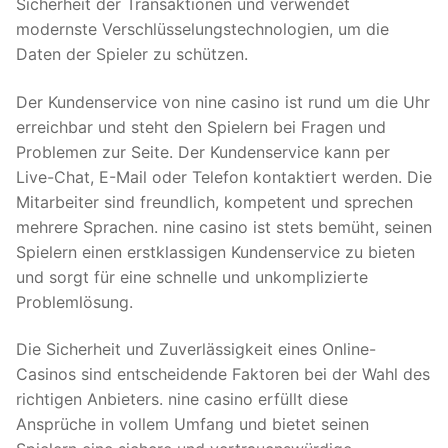
Sicherheit der Transaktionen und verwendet
modernste Verschlüsselungstechnologien, um die
Daten der Spieler zu schützen.
Der Kundenservice von nine casino ist rund um die Uhr
erreichbar und steht den Spielern bei Fragen und
Problemen zur Seite. Der Kundenservice kann per
Live-Chat, E-Mail oder Telefon kontaktiert werden. Die
Mitarbeiter sind freundlich, kompetent und sprechen
mehrere Sprachen. nine casino ist stets bemüht, seinen
Spielern einen erstklassigen Kundenservice zu bieten
und sorgt für eine schnelle und unkomplizierte
Problemlösung.
Die Sicherheit und Zuverlässigkeit eines Online-
Casinos sind entscheidende Faktoren bei der Wahl des
richtigen Anbieters. nine casino erfüllt diese
Ansprüche in vollem Umfang und bietet seinen