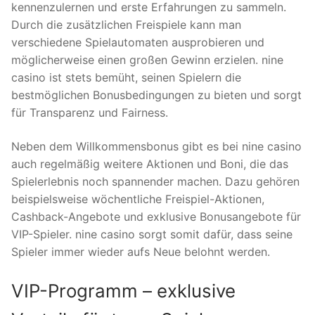
kennenzulernen und erste Erfahrungen zu sammeln.
Durch die zusätzlichen Freispiele kann man
verschiedene Spielautomaten ausprobieren und
möglicherweise einen großen Gewinn erzielen. nine
casino ist stets bemüht, seinen Spielern die
bestmöglichen Bonusbedingungen zu bieten und sorgt
für Transparenz und Fairness.
Neben dem Willkommensbonus gibt es bei nine casino
auch regelmäßig weitere Aktionen und Boni, die das
Spielerlebnis noch spannender machen. Dazu gehören
beispielsweise wöchentliche Freispiel-Aktionen,
Cashback-Angebote und exklusive Bonusangebote für
VIP-Spieler. nine casino sorgt somit dafür, dass seine
Spieler immer wieder aufs Neue belohnt werden.
VIP-Programm – exklusive