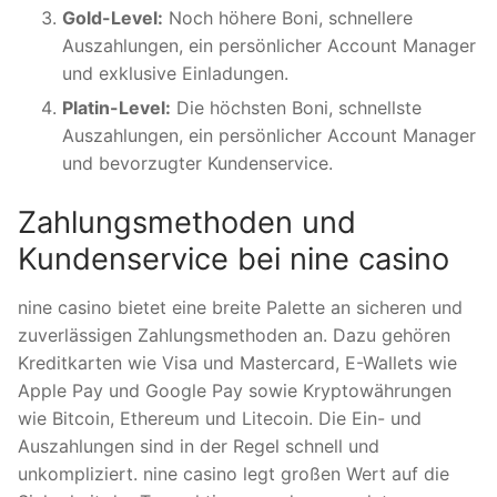
Gold-Level:
Noch höhere Boni, schnellere
Auszahlungen, ein persönlicher Account Manager
und exklusive Einladungen.
Platin-Level:
Die höchsten Boni, schnellste
Auszahlungen, ein persönlicher Account Manager
und bevorzugter Kundenservice.
Zahlungsmethoden und
Kundenservice bei nine casino
nine casino bietet eine breite Palette an sicheren und
zuverlässigen Zahlungsmethoden an. Dazu gehören
Kreditkarten wie Visa und Mastercard, E-Wallets wie
Apple Pay und Google Pay sowie Kryptowährungen
wie Bitcoin, Ethereum und Litecoin. Die Ein- und
Auszahlungen sind in der Regel schnell und
unkompliziert. nine casino legt großen Wert auf die