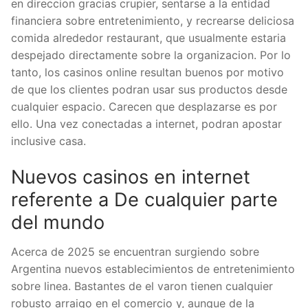
en direccion gracias crupier, sentarse a la entidad
financiera sobre entretenimiento, y recrearse deliciosa
comida alrededor restaurant, que usualmente estaria
despejado directamente sobre la organizacion. Por lo
tanto, los casinos online resultan buenos por motivo
de que los clientes podran usar sus productos desde
cualquier espacio. Carecen que desplazarse es por
ello. Una vez conectadas a internet, podran apostar
inclusive casa.
Nuevos casinos en internet
referente a De cualquier parte
del mundo
Acerca de 2025 se encuentran surgiendo sobre
Argentina nuevos establecimientos de entretenimiento
sobre linea. Bastantes de el varon tienen cualquier
robusto arraigo en el comercio y, aunque de la