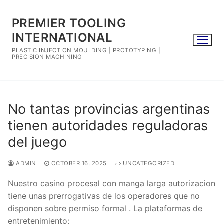
Skip
to
PREMIER TOOLING
content
INTERNATIONAL
PLASTIC INJECTION MOULDING | PROTOTYPING |
PRECISION MACHINING
No tantas provincias argentinas
tienen autoridades reguladoras
del juego
ADMIN
OCTOBER 16, 2025
UNCATEGORIZED
Nuestro casino procesal con manga larga autorizacion
tiene unas prerrogativas de los operadores que no
disponen sobre permiso formal . La plataformas de
entretenimiento: