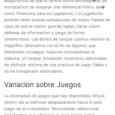
asegurarnos de que la tarima utilice estrategi�as de
encriptacion de amparar una referencia intimo asi�
como financiera para los jugadores. Los jugadores
podrian tener buenas sensaciones de mayor fiables en
caso de que el casino guarda reglas claras sobre
defensa de informacion y juega de forma
ceremonioso. Las Bonos de tanque casinos resultan la
magnifico alternativa con el fin de algunos que
demandan conseguir mayores recompensas al
elaborar un tanque, brindando incentivos adicionales
de disfrutar encima de una practica de juego fiable y
no ha transpirado estimulante.
Variacion sobre Juegos
La diversidad de juegos que hay disponibles influye
dentro del el disfrutar desplazandolo hacia el pelo
juego de el competidor. Recomiendo seleccionar
plataformas que ofrezcan la gran escala sobre