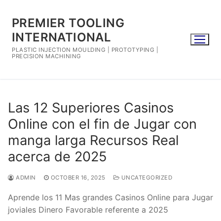
Skip
to
PREMIER TOOLING
content
INTERNATIONAL
PLASTIC INJECTION MOULDING | PROTOTYPING |
PRECISION MACHINING
Las 12 Superiores Casinos
Online con el fin de Jugar con
manga larga Recursos Real
acerca de 2025
ADMIN
OCTOBER 16, 2025
UNCATEGORIZED
Aprende los 11 Mas grandes Casinos Online para Jugar
joviales Dinero Favorable referente a 2025