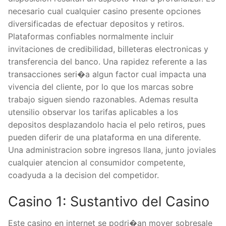
necesario cual cualquier casino presente opciones
diversificadas de efectuar depositos y retiros.
Plataformas confiables normalmente incluir
invitaciones de credibilidad, billeteras electronicas y
transferencia del banco. Una rapidez referente a las
transacciones seri�a algun factor cual impacta una
vivencia del cliente, por lo que los marcas sobre
trabajo siguen siendo razonables. Ademas resulta
utensilio observar los tarifas aplicables a los
depositos desplazandolo hacia el pelo retiros, pues
pueden diferir de una plataforma en una diferente.
Una administracion sobre ingresos llana, junto joviales
cualquier atencion al consumidor competente,
coadyuda a la decision del competidor.
Casino 1: Sustantivo del Casino
Este casino en internet se podri�an mover sobresale