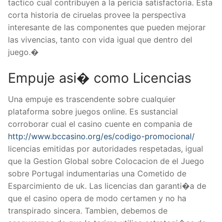
tactico cual contribuyen a la pericia satisfactoria. Esta
corta historia de ciruelas provee la perspectiva
interesante de las componentes que pueden mejorar
las vivencias, tanto con vida igual que dentro del
juego.�
Empuje asi� como Licencias
Una empuje es trascendente sobre cualquier
plataforma sobre juegos online. Es sustancial
corroborar cual el casino cuente en compania de
http://www.bccasino.org/es/codigo-promocional/
licencias emitidas por autoridades respetadas, igual
que la Gestion Global sobre Colocacion de el Juego
sobre Portugal indumentarias una Cometido de
Esparcimiento de uk. Las licencias dan garanti�a de
que el casino opera de modo certamen y no ha
transpirado sincera. Tambien, debemos de