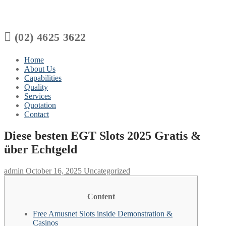

(02) 4625 3622
Home
About Us
Capabilities
Quality
Services
Quotation
Contact
Diese besten EGT Slots 2025 Gratis &
über Echtgeld
admin
October 16, 2025
Uncategorized
Content
Free Amusnet Slots inside Demonstration &
Casinos