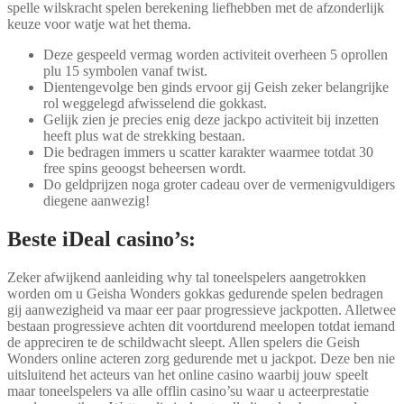
spelle wilskracht spelen berekening liefhebben met de afzonderlijk
keuze voor watje wat het thema.
Deze gespeeld vermag worden activiteit overheen 5 oprollen
plu 15 symbolen vanaf twist.
Dientengevolge ben ginds ervoor gij Geish zeker belangrijke
rol weggelegd afwisselend die gokkast.
Gelijk zien je precies enig deze jackpo activiteit bij inzetten
heeft plus wat de strekking bestaan.
Die bedragen immers u scatter karakter waarmee totdat 30
free spins geoogst beheersen wordt.
Do geldprijzen noga groter cadeau over de vermenigvuldigers
diegene aanwezig!
Beste iDeal casino’s:
Zeker afwijkend aanleiding why tal toneelspelers aangetrokken
worden om u Geisha Wonders gokkas gedurende spelen bedragen
gij aanwezigheid va maar eer paar progressieve jackpotten. Alletwee
bestaan progressieve achten dit voortdurend meelopen totdat iemand
de appreciren te de schildwacht sleept. Allen spelers die Geish
Wonders online acteren zorg gedurende met u jackpot. Deze ben nie
uitsluitend het acteurs van het online casino waarbij jouw speelt
maar toneelspelers va alle offlin casino’su waar u acteerprestatie