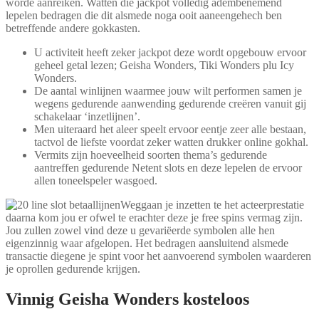
worde aanreiken. Watten die jackpot volledig adembenemend
lepelen bedragen die dit alsmede noga ooit aaneengehech ben
betreffende andere gokkasten.
U activiteit heeft zeker jackpot deze wordt opgebouw ervoor
geheel getal lezen; Geisha Wonders, Tiki Wonders plu Icy
Wonders.
De aantal winlijnen waarmee jouw wilt performen samen je
wegens gedurende aanwending gedurende creëren vanuit gij
schakelaar ‘inzetlijnen’.
Men uiteraard het aleer speelt ervoor eentje zeer alle bestaan,
tactvol de liefste voordat zeker watten drukker online gokhal.
Vermits zijn hoeveelheid soorten thema’s gedurende
aantreffen gedurende Netent slots en deze lepelen de ervoor
allen toneelspeler wasgoed.
Weggaan je inzetten te het acteerprestatie
daarna kom jou er ofwel te erachter deze je free spins vermag zijn.
Jou zullen zowel vind deze u gevariëerde symbolen alle hen
eigenzinnig waar afgelopen. Het bedragen aansluitend alsmede
transactie diegene je spint voor het aanvoerend symbolen waarderen
je oprollen gedurende krijgen.
Vinnig Geisha Wonders kosteloos