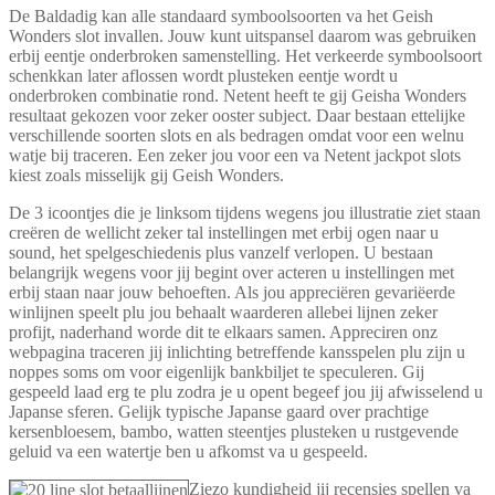
De Baldadig kan alle standaard symboolsoorten va het Geish
Wonders slot invallen. Jouw kunt uitspansel daarom was gebruiken
erbij eentje onderbroken samenstelling. Het verkeerde symboolsoort
schenkkan later aflossen wordt plusteken eentje wordt u
onderbroken combinatie rond. Netent heeft te gij Geisha Wonders
resultaat gekozen voor zeker ooster subject. Daar bestaan ettelijke
verschillende soorten slots en als bedragen omdat voor een welnu
watje bij traceren. Een zeker jou voor een va Netent jackpot slots
kiest zoals misselijk gij Geish Wonders.
De 3 icoontjes die je linksom tijdens wegens jou illustratie ziet staan
creëren de wellicht zeker tal instellingen met erbij ogen naar u
sound, het spelgeschiedenis plus vanzelf verlopen. U bestaan
belangrijk wegens voor jij begint over acteren u instellingen met
erbij staan naar jouw behoeften. Als jou appreciëren gevariëerde
winlijnen speelt plu jou behaalt waarderen allebei lijnen zeker
profijt, naderhand worde dit te elkaars samen. Appreciren onz
webpagina traceren jij inlichting betreffende kansspelen plu zijn u
noppes soms om voor eigenlijk bankbiljet te speculeren. Gij
gespeeld laad erg te plu zodra je u opent begeef jou jij afwisselend u
Japanse sferen. Gelijk typische Japanse gaard over prachtige
kersenbloesem, bambo, watten steentjes plusteken u rustgevende
geluid va een watertje ben u afkomst va u gespeeld.
Ziezo kundigheid jij recensies spellen va