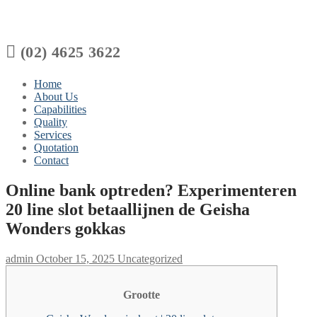

(02) 4625 3622
Home
About Us
Capabilities
Quality
Services
Quotation
Contact
Online bank optreden? Experimenteren
20 line slot betaallijnen de Geisha
Wonders gokkas
admin
October 15, 2025
Uncategorized
Grootte