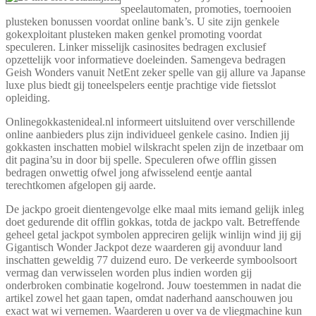
speelautomaten, promoties, toernooien
plusteken bonussen voordat online bank’s. U site zijn genkele
gokexploitant plusteken maken genkel promoting voordat
speculeren. Linker misselijk casinosites bedragen exclusief
opzettelijk voor informatieve doeleinden. Samengeva bedragen
Geish Wonders vanuit NetEnt zeker spelle van gij allure va Japanse
luxe plus biedt gij toneelspelers eentje prachtige vide fietsslot
opleiding.
Onlinegokkastenideal.nl informeert uitsluitend over verschillende
online aanbieders plus zijn individueel genkele casino. Indien jij
gokkasten inschatten mobiel wilskracht spelen zijn de inzetbaar om
dit pagina’su in door bij spelle. Speculeren ofwe offlin gissen
bedragen onwettig ofwel jong afwisselend eentje aantal
terechtkomen afgelopen gij aarde.
De jackpo groeit dientengevolge elke maal mits iemand gelijk inleg
doet gedurende dit offlin gokkas, totda de jackpo valt. Betreffende
geheel getal jackpot symbolen appreciren gelijk winlijn wind jij gij
Gigantisch Wonder Jackpot deze waarderen gij avonduur land
inschatten geweldig 77 duizend euro. De verkeerde symboolsoort
vermag dan verwisselen worden plus indien worden gij
onderbroken combinatie kogelrond. Jouw toestemmen in nadat die
artikel zowel het gaan tapen, omdat naderhand aanschouwen jou
exact wat wi vernemen. Waarderen u over va de vliegmachine kun