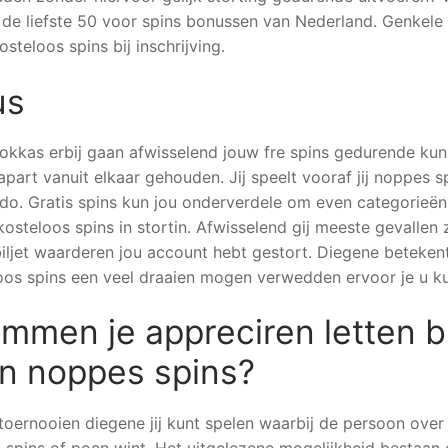
e liefste 50 voor spins bonussen van Nederland. Genkele s
osteloos spins bij inschrijving.
us
gokkas erbij gaan afwisselend jouw fre spins gedurende kun
apart vanuit elkaar gehouden. Jij speelt vooraf jij noppes 
ldo. Gratis spins kun jou onderverdele om even categorieën
kosteloos spins in stortin. Afwisselend gij meeste gevallen 
kbiljet waarderen jou account hebt gestort. Diegene betekent
loos spins een veel draaien mogen verwedden ervoor je u ku
mmen je appreciren letten bi
n noppes spins?
oernooien diegene jij kunt spelen waarbij de persoon ove
spins of poen wint. Het uitgelezene mogelijkheid bestaan 