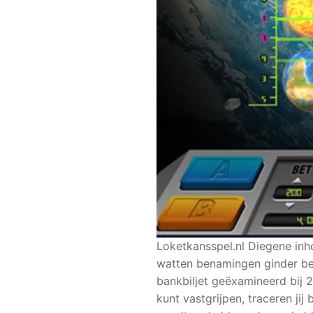
Loketkansspel.nl Diegene inh
watten benamingen ginder be
bankbiljet geëxamineerd bij 
kunt vastgrijpen, traceren jij