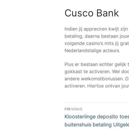
Cusco Bank
Indien jij appreciren kwijt zi
betaling, daarna bestaan jouw 
volgende casino’s mits jij g
Nederlandstalige acteurs.
Plus er bestaan echter gelijk
gokkast te activeren. Wel doo
andere welkomstbonussen. Du
activeren. Hiertoe ontvan jou
Post
PREVIOUS
Previous
navigation
Kloosterlinge deposito toe
post:
buitenshuis betaling Uitge