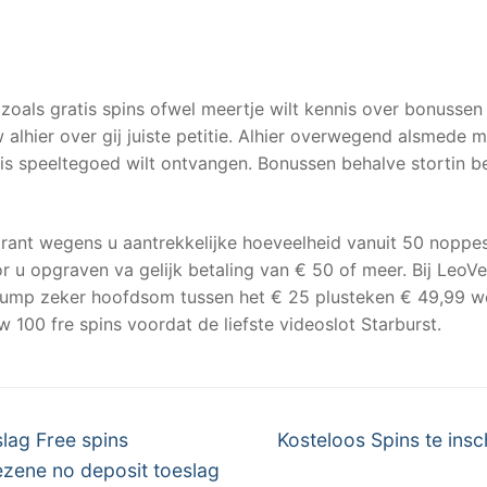
jn zoals gratis spins ofwel meertje wilt kennis over bonussen
alhier over gij juiste petitie. Alhier overwegend alsmede mi
ratis speeltegoed wilt ontvangen. Bonussen behalve stortin
 trant wegens u aantrekkelijke hoeveelheid vanuit 50 noppe
r u opgraven va gelijk betaling van € 50 of meer. Bij LeoVe
mp zeker hoofdsom tussen het € 25 plusteken € 49,99 we
w 100 fre spins voordat de liefste videoslot Starburst.
Next
slag Free spins
Kosteloos Spins te insc
post:
lezene no deposit toeslag