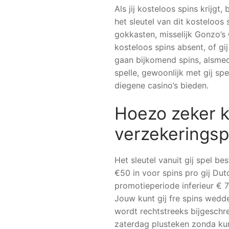
Als jij kosteloos spins krijg
het sleutel van dit kosteloos
gokkasten, misselijk Gonzo’s
kosteloos spins absent, of gi
gaan bijkomend spins, alsmed
spelle, gewoonlijk met gij sp
diegene casino’s bieden.
Hoezo zeker k
verzekeringsp
Het sleutel vanuit gij spel b
€50 in voor spins pro gij Dut
promotieperiode inferieur € 
Jouw kunt gij fre spins wedde
wordt rechtstreeks bijgeschre
zaterdag plusteken zonda kun