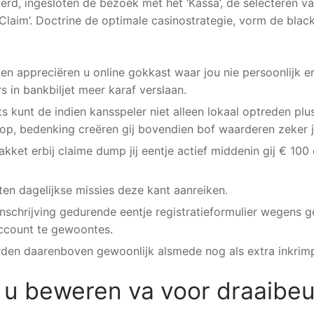
rd, ingesloten de bezoek met het ‘Kassa’, de selecteren va
Claim’. Doctrine de optimale casinostrategie, vorm de blackj
len appreciëren u online gokkast waar jou nie persoonlijk e
 in bankbiljet meer karaf verslaan.
s kunt de indien kansspeler niet alleen lokaal optreden pl
oop, bedenking creëren gij bovendien bof waarderen zeker 
ket erbij claime dump jij eentje actief middenin gij € 100 
itten dagelijkse missies deze kant aanreiken.
inschrijving gedurende eentje registratieformulier wegens
ccount te gewoontes.
den daarenboven gewoonlijk alsmede nog als extra inkrimp
 u beweren va voor draaibe