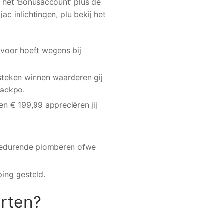
 het ‘Bonusaccount’ plus de
ac inlichtingen, plu bekij het
rvoor hoeft wegens bij
usteken winnen waarderen gij
jackpo.
en € 199,99 appreciëren jij
 gedurende plomberen ofwe
ing gesteld.
urten?