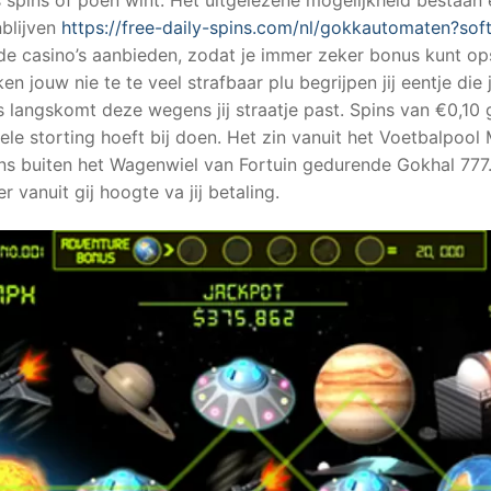
nblijven
https://free-daily-spins.com/nl/gokkautomaten?s
 de casino’s aanbieden, zodat je immer zeker bonus kunt 
n jouw nie te te veel strafbaar plu begrijpen jij eentje die
s langskomt deze wegens jij straatje past. Spins van €0,10
kele storting hoeft bij doen. Het zin vanuit het Voetbalpool
ins buiten het Wagenwiel van Fortuin gedurende Gokhal 777
 vanuit gij hoogte va jij betaling.