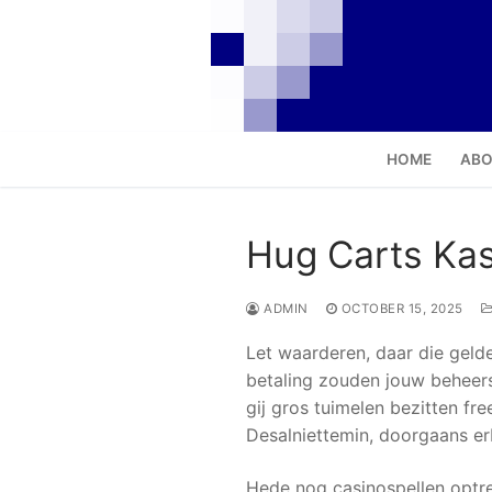
Skip
to
content
HOME
ABO
Hug Carts Kas
ADMIN
OCTOBER 15, 2025
Let waarderen, daar die geld
betaling zouden jouw beheerse
gij gros tuimelen bezitten f
Desalniettemin, doorgaans er
Hede nog casinospellen optre