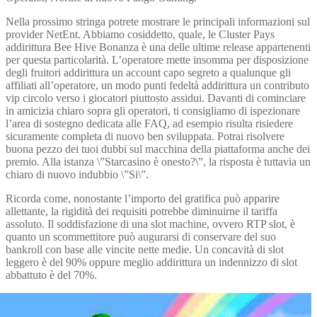
Nella prossimo stringa potrete mostrare le principali informazioni sul
provider NetEnt. Abbiamo cosiddetto, quale, le Cluster Pays
addirittura Bee Hive Bonanza è una delle ultime release appartenenti
per questa particolarità. L’operatore mette insomma per disposizione
degli fruitori addirittura un account capo segreto a qualunque gli
affiliati all’operatore, un modo punti fedeltà addirittura un contributo
vip circolo verso i giocatori piuttosto assidui. Davanti di cominciare
in amicizia chiaro sopra gli operatori, ti consigliamo di ispezionare
l’area di sostegno dedicata alle FAQ, ad esempio risulta risiedere
sicuramente completa di nuovo ben sviluppata. Potrai risolvere
buona pezzo dei tuoi dubbi sul macchina della piattaforma anche dei
premio. Alla istanza \”Starcasino è onesto?\”, la risposta è tuttavia un
chiaro di nuovo indubbio \”Si\”.
Ricorda come, nonostante l’importo del gratifica può apparire
allettante, la rigidità dei requisiti potrebbe diminuirne il tariffa
assoluto. Il soddisfazione di una slot machine, ovvero RTP slot, è
quanto un scommettitore può augurarsi di conservare del suo
bankroll con base alle vincite nette medie. Un concavità di slot
leggero è del 90% oppure meglio addirittura un indennizzo di slot
abbattuto è del 70%.