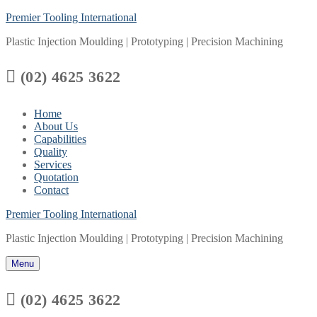
Skip
Menu
Close
Premier Tooling International
to
Plastic Injection Moulding | Prototyping | Precision Machining
content

(02) 4625 3622
Home
About Us
Capabilities
Quality
Services
Quotation
Contact
Premier Tooling International
Plastic Injection Moulding | Prototyping | Precision Machining
Menu

(02) 4625 3622