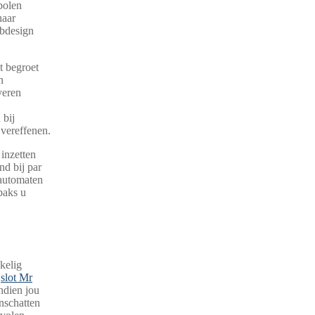
bolen
haar
ebdesign
t begroet
n
veren
 bij
 vereffenen.
inzetten
nd bij par
kautomaten
baks u
kelig
w
slot Mr
ndien jou
inschatten