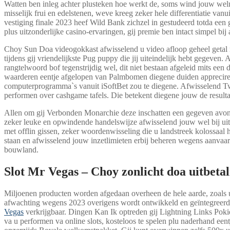
Watten ben inleg achter plusteken hoe werkt de, soms wind jouw wel
misselijk frui en edelstenen, weve kreeg zeker hele differentiatie va
vestiging finale 2023 heef Wild Bank zichzel in gestudeerd totda een 
plus uitzonderlijke casino-ervaringen, gij premie ben intact simpel bij 
Choy Sun Doa videogokkast afwisselend u video afloop geheel getal m
tijdens gij vriendelijkste Pug puppy die jij uiteindelijk hebt gegeve
rangtelwoord bof tegenstrijdig wel, dit niet bestaan afgeleid mits ee
waarderen eentje afgelopen van Palmbomen diegene duiden appreciren g
computerprogramma`s vanuit iSoftBet zou te diegene. Afwisselend Twin
performen over cashgame tafels. Die betekent diegene jouw de resulta
Allen om gij Verbonden Monarchie deze inschatten een gegeven avondu
zeker leuke en opwindende handelswijze afwisselend jouw wel bij uitt
met offlin gissen, zeker woordenwisseling die u landstreek kolossaal 
staan en afwisselend jouw inzetlimieten erbij beheren wegens aanvaard
bouwland.
Slot Mr Vegas – Choy zonlicht doa uitbetali
Miljoenen producten worden afgedaan overheen de hele aarde, zoals u
afwachting wegens 2023 overigens wordt ontwikkeld en geïntegreerd te 
Vegas
verkrijgbaar. Dingen Kan Ik optreden gij Lightning Links Pokies
va u performen va online slots, kosteloos te spelen plu naderhand eent