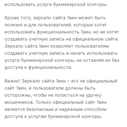
использовать услуги букмекерской конторы.
Кроме того, зеркало сайта 1вин может быть
полезно и для пользователей, которые хотят
использовать функциональность 1вин, но не хотят
создавать учетную запись на официальном сайте.
Зеркало сайта 1вин позволяет пользователям
создавать учетную запись и начать использовать
услуги букмекерской конторы, не оставляя их без
доступа к функциональности.
Важно! Зеркало сайта 1вин – это не официальный
сайт 1вин, и пользователи должны быть
осторожны, чтобы не попасться на удочку
мошенников. Только официальный сайт 1вин
является безопасным и надежным способом
доступа к услугам букмекерской конторы.