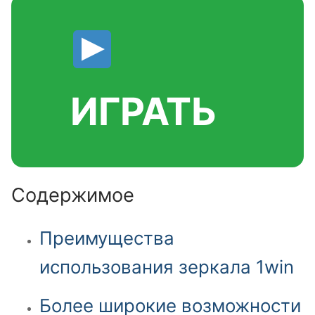
ИГРАТЬ
Содержимое
Преимущества
использования зеркала 1win
Более широкие возможности