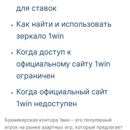
для ставок
Как найти и использовать
зеркало 1win
Когда доступ к
официальному сайту 1win
ограничен
Когда официальный сайт
1win недоступен
Букмекерская контора 1вин – это популярный
игрок на рынке азартных игр, который предлагает