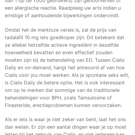
dan 1 op de 1.000 gebruikers) zijn gehoorverlies of
een allergische reactie. Raadpleeg uw arts indien u
ernstige of aanhoudende bijwerkingen ondervindt.
Omdat het de merkloze versie is, zal de prijs van
tadalafil 10 mg iets goedkoper zijn. Dit betekent dat
ze allebei hetzelfde actieve ingrediënt in dezelfde
hoeveelheid bevatten en even effectief zouden
moeten zijn bij de behandeling van ED. Tussen Cialis
Daily en on-demand, hangt het antwoord af van hoe
Cialis voor jou moet werken. Als je spontane seks wilt,
is Cialis Daily de betere optie. Het is ook interessant
om op te merken dat sommige van de traditionele
behandelingen voor BPH, zoals Tamsulosine of
Finasteride, erectieproblemen kunnen veroorzaken.
Als er iets is waar je niet zeker van bent, laat het ons
dan weten. Er zijn een aantal dingen waar je op moet
letten bij het gebruik van Cialis, en niet iedereen kan