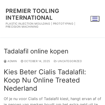
Skip
to
PREMIER TOOLING
content
INTERNATIONAL
PLASTIC INJECTION MOULDING | PROTOTYPING |
PRECISION MACHINING
Tadalafil online kopen
ADMIN
OCTOBER 14, 2025
UNCATEGORIZED
Kies Beter Cialis Tadalafil:
Koop Nu Online Treated
Nederland
Of je nu voor Cialis of Tadalafil kiest, hangt ervan af of
je genoeg van merken houdt om het extra geld uit te