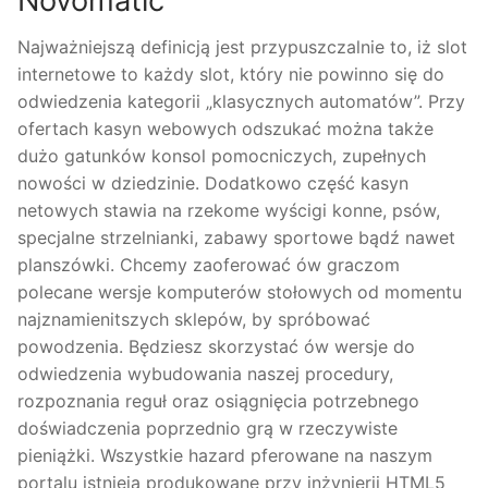
Novomatic
Najważniejszą definicją jest przypuszczalnie to, iż slot
internetowe to każdy slot, który nie powinno się do
odwiedzenia kategorii „klasycznych automatów”. Przy
ofertach kasyn webowych odszukać można także
dużo gatunków konsol pomocniczych, zupełnych
nowości w dziedzinie. Dodatkowo część kasyn
netowych stawia na rzekome wyścigi konne, psów,
specjalne strzelnianki, zabawy sportowe bądź nawet
planszówki. Chcemy zaoferować ów graczom
polecane wersje komputerów stołowych od momentu
najznamienitszych sklepów, by spróbować
powodzenia. Będziesz skorzystać ów wersje do
odwiedzenia wybudowania naszej procedury,
rozpoznania reguł oraz osiągnięcia potrzebnego
doświadczenia poprzednio grą w rzeczywiste
pieniążki. Wszystkie hazard pferowane na naszym
portalu istnieją produkowane przy inżynierii HTML5