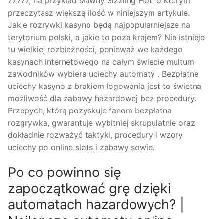
77777, na przykład sławny Sizzling Hot, o którym
przeczytasz większą ilość w niniejszym artykule.
Jakie rozrywki kasyno będą najpopularniejsze na
terytorium polski, a jakie to poza krajem? Nie istnieje
tu wielkiej rozbieżności, ponieważ we każdego
kasynach internetowego na całym świecie multum
zawodników wybiera uciechy automaty . Bezpłatne
uciechy kasyno z brakiem logowania jest to świetna
możliwość dla zabawy hazardowej bez procedury.
Przepych, którą pozyskuje fanom bezpłatna
rozgrywka, gwarantuje wybitniej skrupulatnie oraz
dokładnie rozważyć taktyki, procedury i wzory
uciechy po online slots i zabawy sowie.
Po co powinno się
zapoczątkować grę dzięki
automatach hazardowych? |