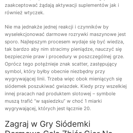
zaakceptować żądają aktywacji suplementów jak i
również wtyczek.
Nie ma jednakże jednej reakcji i czynników by
wyselekcjonować darmowe rozrywki maszynowe jest
sporo. Najlepszym procesem wydaje się być wiedza,
tak bardzo aby nim stracimy pieniądze, nauczyć się
bezpiecznie praw i procedury w poszczególnej grze.
Oprócz tego potężnieje znak scatter, zastępujący
symbol, który byłby obecnie niezbędny przy
wygrywającej linii. Trzeba więc obok mieniących się
siódemek poszukiwać gwiazdek. Kiedy przy wszelkiej
innej pracach nad produktem slotowej – symbole
muszą trafić “w sąsiedzku” w choć 1 miarki
wygrywającej, których jest łącznie 20.
Zagraj w Gry Siódemki