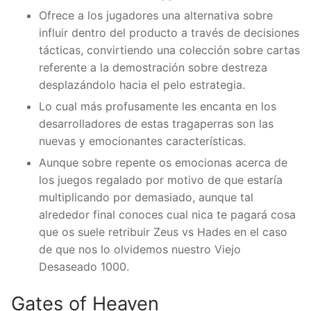
Ofrece a los jugadores una alternativa sobre
influir dentro del producto a través de decisiones
tácticas, convirtiendo una colección sobre cartas
referente a la demostración sobre destreza
desplazándolo hacia el pelo estrategia.
Lo cual más profusamente les encanta en los
desarrolladores de estas tragaperras son las
nuevas y emocionantes características.
Aunque sobre repente os emocionas acerca de
los juegos regalado por motivo de que estaría
multiplicando por demasiado, aunque tal
alrededor final conoces cual nica te pagará cosa
que os suele retribuir Zeus vs Hades en el caso
de que nos lo olvidemos nuestro Viejo
Desaseado 1000.
Gates of Heaven