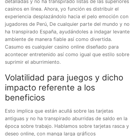
detalladas y no ha transpirado listas de las superiores
casinos en línea. Ahora, yo función es distribuir el
experiencia desplazándolo hacia el pelo emoción con
jugadores de Perú, De cualquier parte del mundo y no
ha transpirado España, ayudándoles a indagar levante
ambiente de manera fiable así­ como divertida.
Casumo es cualquier casino online diseñado para
acontecer entretenido así­ como igual que estilo sobre
suprimir el aburrimiento.
Volatilidad para juegos y dicho
impacto referente a los
beneficios
Esto implica que están acullá sobre las tarjetas
antiguas y no ha transpirado aburridas de saldo en la
época sobre trabajo. Hablamos sobre tarjetas rasca y
deseo online, con manga larga gráficos