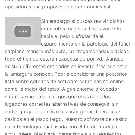
operadores una proposición entero omnicanal.
Sin embargo si buscas revivir dichos
momentos mágicos desplazándolo
hacia el pelo disfrutar de el
esparcimiento en la patologí­a del túnel
carpiano manera más pura, las tragamonedas clásicas
todo el tiempo estarán expectando por vd.. Aunque,
existen diferentes entidades en levante área cual vale
la amargura conocer. Podría considerar una posterior
lista sobre criterios de software sobre casino online
como la mejor del resto. Algún enorme proveedor
sobre casino creará juegos que ofrezcan a los
jugadores correctas alternativas de conseguir, sin
embargo que además realizarán ganar dinero a los
casinos en el plazo largo. Nuestro software de casino
es la tecnología cual usada con el fin de producir
slots, ruleta, blackjack, game shows y cualquier los