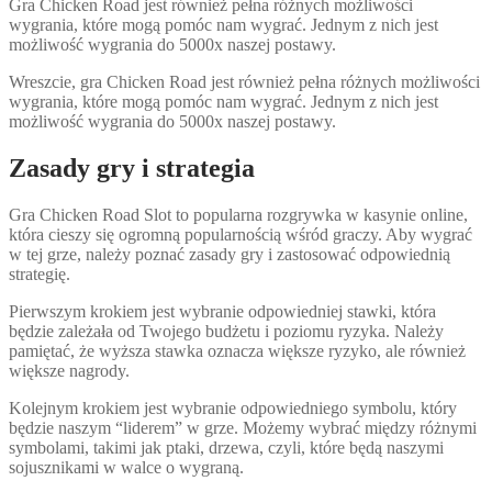
Gra Chicken Road jest również pełna różnych możliwości
wygrania, które mogą pomóc nam wygrać. Jednym z nich jest
możliwość wygrania do 5000x naszej postawy.
Wreszcie, gra Chicken Road jest również pełna różnych możliwości
wygrania, które mogą pomóc nam wygrać. Jednym z nich jest
możliwość wygrania do 5000x naszej postawy.
Zasady gry i strategia
Gra Chicken Road Slot to popularna rozgrywka w kasynie online,
która cieszy się ogromną popularnością wśród graczy. Aby wygrać
w tej grze, należy poznać zasady gry i zastosować odpowiednią
strategię.
Pierwszym krokiem jest wybranie odpowiedniej stawki, która
będzie zależała od Twojego budżetu i poziomu ryzyka. Należy
pamiętać, że wyższa stawka oznacza większe ryzyko, ale również
większe nagrody.
Kolejnym krokiem jest wybranie odpowiedniego symbolu, który
będzie naszym “liderem” w grze. Możemy wybrać między różnymi
symbolami, takimi jak ptaki, drzewa, czyli, które będą naszymi
sojusznikami w walce o wygraną.