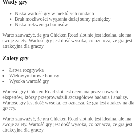
Wady gry
Niska wartość gry w niektórych rundach
Brak możliwości wygrania dużej sumy pieniędzy
Niska frekwencja bonusów
Warto zauważyć, że gra Chicken Road slot nie jest idealna, ale ma
swoje zalety. Wartość gry jest dość wysoka, co oznacza, że gra jest
atrakcyjna dla graczy.
Zalety gry
Łatwa rozgrywka
Wielowymiarowe bonusy
Wysoka wartość gry
Wartość gry Chicken Road slot jest oceniana przez naszych
ekspertów, którzy przeprowadzili szczegółowe badania i analizy.
Wartość gry jest dość wysoka, co oznacza, że gra jest atrakcyjna dla
graczy.
Warto zauważyć, że gra Chicken Road slot nie jest idealna, ale ma
swoje zalety. Wartość gry jest dość wysoka, co oznacza, że gra jest
atrakcyjna dla graczy.