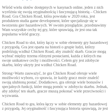
Wśród wielu slotów dostępnych w kasynach online, jeden z nich
wyróżnia się swoją oryginalnością i fascynującą historią – Chicken
Road. Gra Chicken Road, która powstała w 2020 roku, jest
produktem studia game development, które specjalizuje się w
tworzeniu gier hazardowych. W swoim przeglądzie, przedstawimy
Wam wszystkie cechy tej gry, które sprawiają, że jest ona tak
popularna wśród graczy.
Chicken Road to slot, który łączy w sobie elementy gry hazardowej
z przygodą. Gra jest oparta na historii o grupie ludzi, którzy
podróżują wzdłuż Chicken Road, aby znaleźć skarb. Gracze mogą
wybrać między trzema różnymi postaciami, każda z których ma
swoje unikatowe cechy i możliwości. Celem gry jest zdobycie
skarbu, który ukryty jest wzdłuż Chicken Road.
Strong>Warto zauważyć, że gra Chicken Road oferuje wiele
możliwości wyboru, co sprawia, że każdy gracz może znaleźć
swoją ulubioną postać. Dodatkowo, gra oferuje wiele bonusów i
specjalnych funkcji, które mogą pomóc w zdobyciu skarbu. Jednak,
aby zdobyć ten skarb, gracze muszą pokonać wiele przeciwności i
wyzwania.
Chicken Road to gra, która łączy w sobie elementy gry hazardowej
z przygodą. Jej oryginalność i fascynująca historia sprawiają, że jest