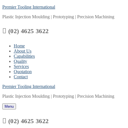
Skip
Menu
Close
Premier Tooling International
to
Plastic Injection Moulding | Prototyping | Precision Machining
content

(02) 4625 3622
Home
About Us
Capabilities
Quality
Services
Quotation
Contact
Premier Tooling International
Plastic Injection Moulding | Prototyping | Precision Machining
Menu

(02) 4625 3622