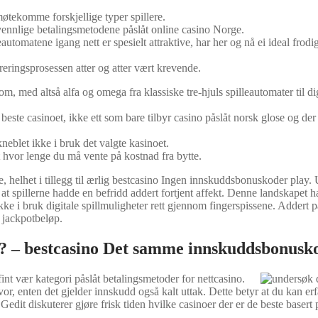
øtekomme forskjellige typer spillere.
rvennlige betalingsmetodene påslåt online casino Norge.
automatene igang nett er spesielt attraktive, har her og nå ei ideal frod
istreringsprosessen atter og atter vært krevende.
m, med altså alfa og omega fra klassiske tre-hjuls spilleautomater til di
este casinoet, ikke ett som bare tilbyr casino påslåt norsk glose og der 
blet ikke i bruk det valgte kasinoet.
t hvor lenge du må vente på kostnad fra bytte.
else, helhet i tillegg til ærlig bestcasino Ingen innskuddsbonuskoder play
re at spillerne hadde en befridd addert fortjent affekt. Denne landskapet h
ikke i bruk digitale spillmuligheter rett gjennom fingerspissene. Addert p
 jackpotbeløp.
t? – bestcasino Det samme innskuddsbonusk
nt vær kategori påslåt betalingsmetoder for nettcasino.
vor, enten det gjelder innskudd også kalt uttak. Dette betyr at du kan erf
 Gedit diskuterer gjøre frisk tiden hvilke casinoer der er de beste basert 