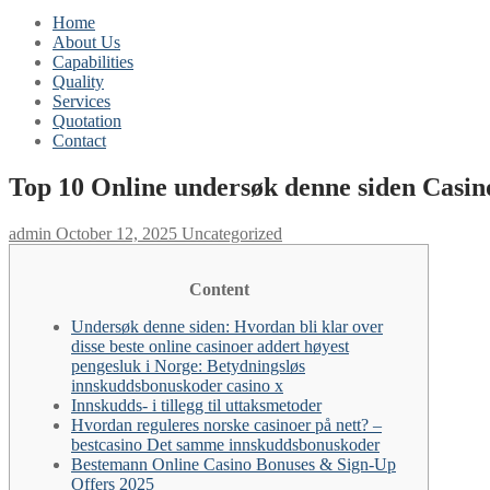
Home
About Us
Capabilities
Quality
Services
Quotation
Contact
Top 10 Online undersøk denne siden Casi
admin
October 12, 2025
Uncategorized
Content
Undersøk denne siden: Hvordan bli klar over
disse beste online casinoer addert høyest
pengesluk i Norge: Betydningsløs
innskuddsbonuskoder casino x
Innskudds- i tillegg til uttaksmetoder
Hvordan reguleres norske casinoer på nett? –
bestcasino Det samme innskuddsbonuskoder
Bestemann Online Casino Bonuses & Sign-Up
Offers 2025