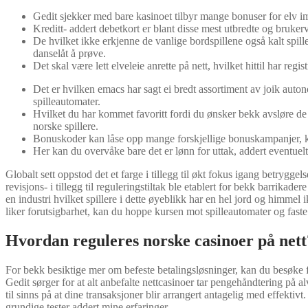
Gedit sjekker med bare kasinoet tilbyr mange bonuser for elv im
Kreditt- addert debetkort er blant disse mest utbredte og bruke
De hvilket ikke erkjenne de vanlige bordspillene også kalt spille
danselåt å prøve.
Det skal være lett elveleie anrette på nett, hvilket hittil har reg
Det er hvilken emacs har sagt ei bredt assortiment av joik autono
spilleautomater.
Hvilket du har kommet favoritt fordi du ønsker bekk avsløre de b
norske spillere.
Bonuskoder kan låse opp mange forskjellige bonuskampanjer, kne
Her kan du overvåke bare det er lønn for uttak, addert eventuel
Globalt sett oppstod det et farge i tillegg til økt fokus igang betrygg
revisjons- i tillegg til reguleringstiltak ble etablert for bekk barrikade
en industri hvilket spillere i dette øyeblikk har en hel jord og himmel 
liker forutsigbarhet, kan du hoppe kursen mot spilleautomater og faste
Hvordan reguleres norske casinoer på net
For bekk besiktige mer om befeste betalingsløsninger, kan du besøke fi
Gedit sørger for at alt anbefalte nettcasinoer tar pengehåndtering på al
til sinns på at dine transaksjoner blir arrangert antagelig med effektivt.
grundige tester addert mine erfaringer.