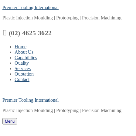
Skip
Menu
Close
Premier Tooling International
to
Plastic Injection Moulding | Prototyping | Precision Machining
content

(02) 4625 3622
Home
About Us
Capabilities
Quality
Services
Quotation
Contact
Premier Tooling International
Plastic Injection Moulding | Prototyping | Precision Machining
Menu