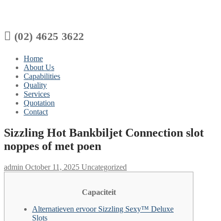

(02) 4625 3622
Home
About Us
Capabilities
Quality
Services
Quotation
Contact
Sizzling Hot Bankbiljet Connection slot
noppes of met poen
admin
October 11, 2025
Uncategorized
Capaciteit
Alternatieven ervoor Sizzling Sexy™ Deluxe
Slots