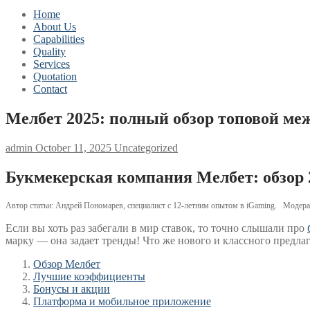
Home
About Us
Capabilities
Quality
Services
Quotation
Contact
Мелбет 2025: полный обзор топовой м
admin
October 11, 2025
Uncategorized
Букмекерская компания Мелбет: обзор 
Автор статьи: Андрей Пономарев, специалист с 12-летним опытом в iGaming. Модерат
Если вы хоть раз забегали в мир ставок, то точно слышали про
марку — она задает тренды! Что же нового и классного предла
Обзор Мелбет
Лучшие коэффициенты
Бонусы и акции
Платформа и мобильное приложение