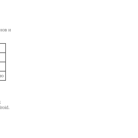
нов и
лю
х
roid.