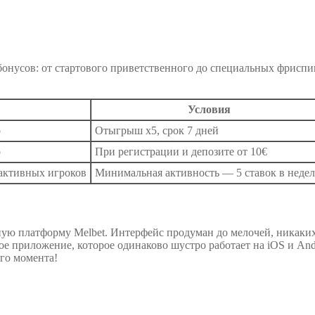
 бонусов: от стартового приветственного до специальных фриспи
Условия
о
Отыгрыш х5, срок 7 дней
о
При регистрации и депозите от 10€
 активных игроков
Минимальная активность — 5 ставок в неде
ную платформу Melbet. Интерфейс продуман до мелочей, никаки
е приложение, которое одинаково шустро работает на iOS и And
ого момента!