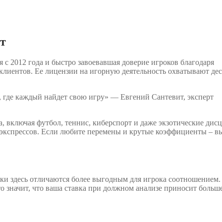
т
с 2012 года и быстро завоевавшая доверие игроков благодаря
клиентов. Ее лицензии на игорную деятельность охватывают де
к, где каждый найдет свою игру» — Евгений Сантевит, эксперт
а, включая футбол, теннис, киберспорт и даже экзотические дис
экспрессов. Если любите перемены и крутые коэффициенты – в
ки здесь отличаются более выгодным для игрока соотношением
то значит, что ваша ставка при должном анализе приносит боль