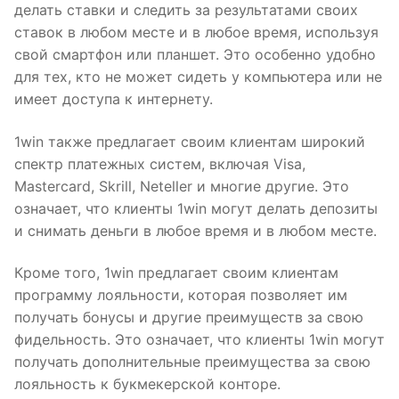
делать ставки и следить за результатами своих
ставок в любом месте и в любое время, используя
свой смартфон или планшет. Это особенно удобно
для тех, кто не может сидеть у компьютера или не
имеет доступа к интернету.
1win также предлагает своим клиентам широкий
спектр платежных систем, включая Visa,
Mastercard, Skrill, Neteller и многие другие. Это
означает, что клиенты 1win могут делать депозиты
и снимать деньги в любое время и в любом месте.
Кроме того, 1win предлагает своим клиентам
программу лояльности, которая позволяет им
получать бонусы и другие преимуществ за свою
фидельность. Это означает, что клиенты 1win могут
получать дополнительные преимущества за свою
лояльность к букмекерской конторе.