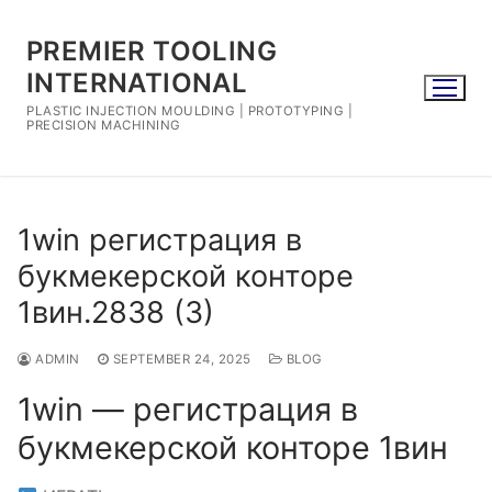
Skip
to
PREMIER TOOLING
content
INTERNATIONAL
PLASTIC INJECTION MOULDING | PROTOTYPING |
PRECISION MACHINING
1win регистрация в
букмекерской конторе
1вин.2838 (3)
ADMIN
SEPTEMBER 24, 2025
BLOG
1win — регистрация в
букмекерской конторе 1вин