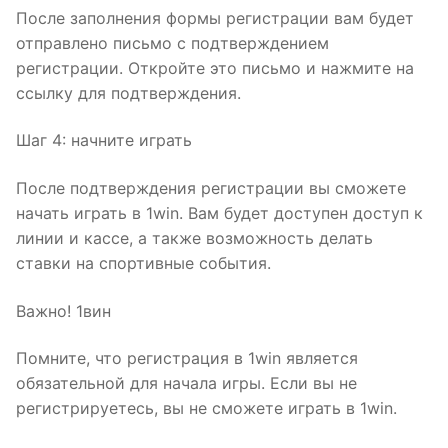
После заполнения формы регистрации вам будет
отправлено письмо с подтверждением
регистрации. Откройте это письмо и нажмите на
ссылку для подтверждения.
Шаг 4: начните играть
После подтверждения регистрации вы сможете
начать играть в 1win. Вам будет доступен доступ к
линии и кассе, а также возможность делать
ставки на спортивные события.
Важно! 1вин
Помните, что регистрация в 1win является
обязательной для начала игры. Если вы не
регистрируетесь, вы не сможете играть в 1win.