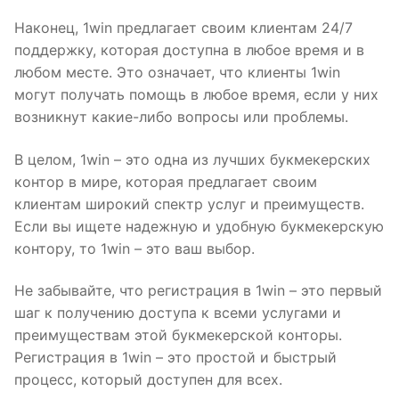
Наконец, 1win предлагает своим клиентам 24/7
поддержку, которая доступна в любое время и в
любом месте. Это означает, что клиенты 1win
могут получать помощь в любое время, если у них
возникнут какие-либо вопросы или проблемы.
В целом, 1win – это одна из лучших букмекерских
контор в мире, которая предлагает своим
клиентам широкий спектр услуг и преимуществ.
Если вы ищете надежную и удобную букмекерскую
контору, то 1win – это ваш выбор.
Не забывайте, что регистрация в 1win – это первый
шаг к получению доступа к всеми услугами и
преимуществам этой букмекерской конторы.
Регистрация в 1win – это простой и быстрый
процесс, который доступен для всех.