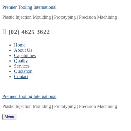
Skip
Menu
Close
Premier Tooling International
to
Plastic Injection Moulding | Prototyping | Precision Machining
content

(02) 4625 3622
Home
About Us
Capabilities
Quality
Services
Quotation
Contact
Premier Tooling International
Plastic Injection Moulding | Prototyping | Precision Machining
Menu