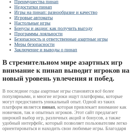
Преимущества пинап
Недостатки пинап
Игры на пинап: разнообразие и качество
Игровые автоматы
Настольные игры
Бонусы и акции: как получить выгоду
Программы лояльности
Безопасность и ответственные азартные игры
Меры безопасности
Заключение и выводы о пинап
В стремительном мире азартных игр
внимание к пинап выводит игроков на
новый уровень увлечения и побед.
В последние годы азартные игры становятся всё более
популярными, и многие игроки ищут платформы, которые
могут предоставить уникальный опыт. Одной из таких
платформ является
пинап
, которая привлекает внимание как
новичков, так и опытных игроков. Этот сайт предлагает
широкий выбор игр, различных акций и бонусов, а также
удобный интерфейс, который позволяет пользователям легко
ориентироваться и находить свои любимые игры. Благодаря