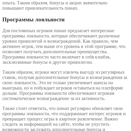
опыта. Таким образом, бонусы и акции значительно
повышают привлекательность пинап.
Программы лояльности
Для постоянных игроков пинап предлагает интересные
программы лояльности, которые обеспечивают различные
уровни привилегий и вознаграждений. Как правило, чем
активнее игрок, тем выше его уровень в этой программе, что
позволяет получать дополнительные преимущества.
Программа лояльности часто включает в себя кэшбэк,
эксклюзивные бонусы и другие привилегии.
Таким образом, игроки могут извлечь выгоду из регулярных
ставок, получая дополнительные бонусы и вознаграждения за
свою лояльность. Это не только увеличивает шансы на
выигрыш, но и побуждает игроков оставаться на платформе
дольше. Программы лояльности обеспечивают игрокам
систематическое вознаграждение за их активность.
Также стоит отметить, что пинап регулярно обновляет свои
программы лояльности, что поддерживает интерес игроков и
превращает процесс игры в азартное развлечение. Важно
следить за информацией на сайте, чтобы не упустить
возможности заслужить дополнительные бонусы и