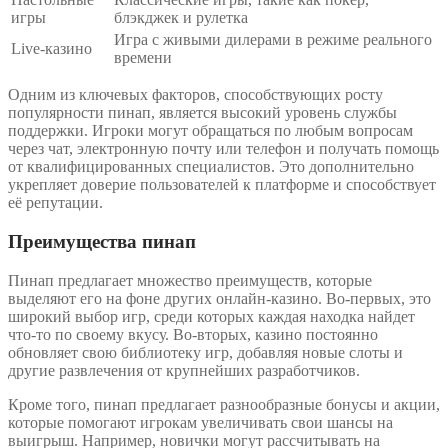
игры
блэкджек и рулетка
Игра с живыми дилерами в режиме реального
Live-казино
времени
Одним из ключевых факторов, способствующих росту
популярности пинап, является высокий уровень службы
поддержки. Игроки могут обращаться по любым вопросам
через чат, электронную почту или телефон и получать помощь
от квалифицированных специалистов. Это дополнительно
укрепляет доверие пользователей к платформе и способствует
её репутации.
Преимущества пинап
Пинап предлагает множество преимуществ, которые
выделяют его на фоне других онлайн-казино. Во-первых, это
широкий выбор игр, среди которых каждая находка найдет
что-то по своему вкусу. Во-вторых, казино постоянно
обновляет свою библиотеку игр, добавляя новые слоты и
другие развлечения от крупнейших разработчиков.
Кроме того, пинап предлагает разнообразные бонусы и акции,
которые помогают игрокам увеличивать свои шансы на
выигрыш. Например, новички могут рассчитывать на