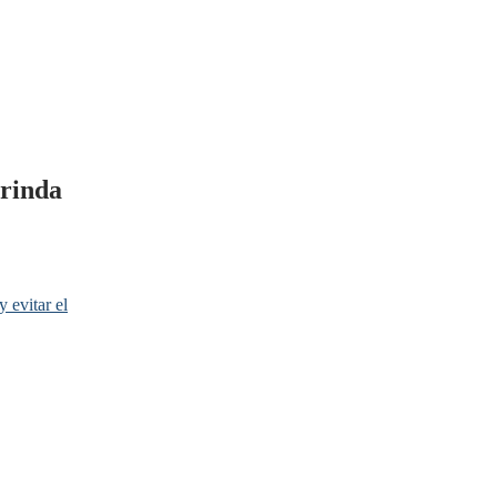
brinda
 evitar el