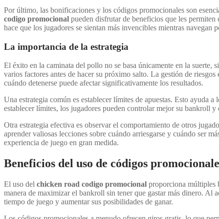
Por último, las bonificaciones y los códigos promocionales son esenci
codigo promocional
pueden disfrutar de beneficios que les permiten 
hace que los jugadores se sientan más invencibles mientras navegan p
La importancia de la estrategia
El éxito en la caminata del pollo no se basa únicamente en la suerte, 
varios factores antes de hacer su próximo salto. La gestión de riesgos
cuándo detenerse puede afectar significativamente los resultados.
Una estrategia común es establecer límites de apuestas. Esto ayuda a 
establecer límites, los jugadores pueden controlar mejor su bankroll y 
Otra estrategia efectiva es observar el comportamiento de otros jugad
aprender valiosas lecciones sobre cuándo arriesgarse y cuándo ser má
experiencia de juego en gran medida.
Beneficios del uso de códigos promocionale
El uso del
chicken road codigo promocional
proporciona múltiples b
manera de maximizar el bankroll sin tener que gastar más dinero. Al 
tiempo de juego y aumentar sus posibilidades de ganar.
Los códigos promocionales a menudo ofrecen giros gratis, lo que permi