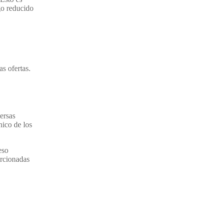
go reducido
s ofertas.
ersas
nico de los
eso
orcionadas