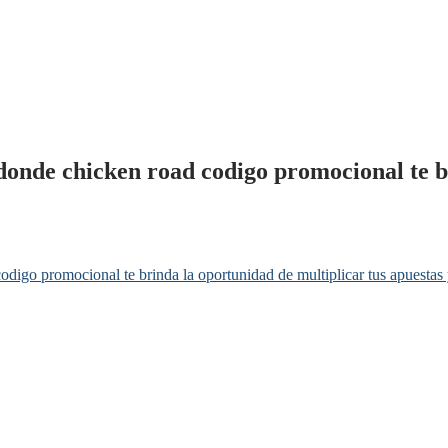
 donde chicken road codigo promocional te 
digo promocional te brinda la oportunidad de multiplicar tus apuestas y