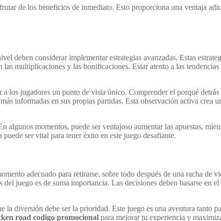
rutar de los beneficios de inmediato. Esto proporciona una ventaja adic
nivel deben considerar implementar estrategias avanzadas. Estas estrate
as multiplicaciones y las bonificaciones. Estar atento a las tendencias
r a los jugadores un punto de vista único. Comprender el porqué detrás
 más informadas en sus propias partidas. Esta observación activa crea u
o. En algunos momentos, puede ser ventajoso aumentar las apuestas, mien
a puede ser vital para tener éxito en este juego desafiante.
omento adecuado para retirarse, sobre todo después de una racha de vic
 del juego es de suma importancia. Las decisiones deben basarse en el 
 la diversión debe ser la prioridad. Este juego es una aventura tanto p
cken road codigo promocional
para mejorar tu experiencia y maximiza