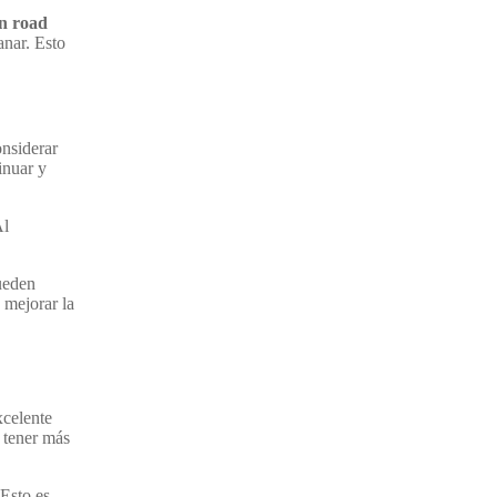
n road
anar. Esto
onsiderar
inuar y
Al
pueden
 mejorar la
xcelente
 tener más
 Esto es