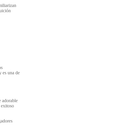
iliarizan
uición
os
y es una de
e adorable
 exitoso
gadores