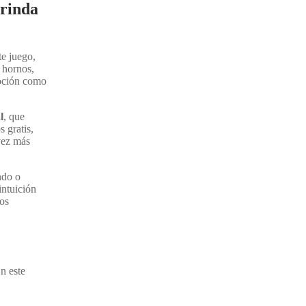
brinda
te juego,
 hornos,
moción como
l
, que
 gratis,
vez más
ndo o
intuición
los
n este