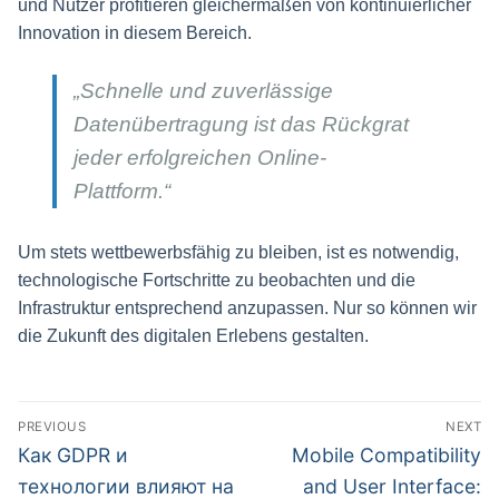
und Nutzer profitieren gleichermaßen von kontinuierlicher
Innovation in diesem Bereich.
„Schnelle und zuverlässige
Datenübertragung ist das Rückgrat
jeder erfolgreichen Online-
Plattform.“
Um stets wettbewerbsfähig zu bleiben, ist es notwendig,
technologische Fortschritte zu beobachten und die
Infrastruktur entsprechend anzupassen. Nur so können wir
die Zukunft des digitalen Erlebens gestalten.
Post
PREVIOUS
NEXT
navigation
Previous
Next
Как GDPR и
Mobile Compatibility
post:
post:
технологии влияют на
and User Interface: