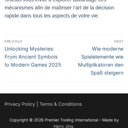
mécanismes afin de maîtriser l’art de la décision
rapide dans tous les aspects de votre vie.
Post
PREVIOUS
NEXT
navigation
Previous
Next
Unlocking Mysteries:
Wie moderne
post:
post:
From Ancient Symbols
Spielelemente wie
to Modern Games 2025
Multiplikatoren den
Spaß steigern
Privacy Policy
|
Terms & Conditions
Copyright © 2026 Premier Tooling International – Made by
Harry Jing
.